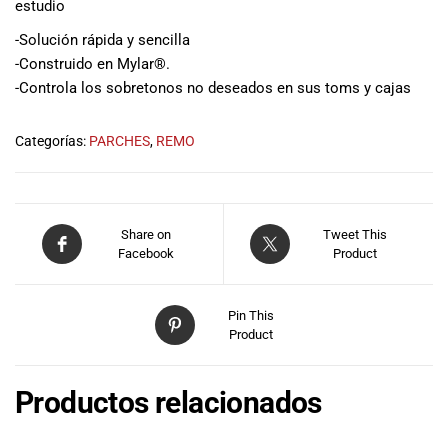
estudio
musicales.
Nuestro equipo
-Solución rápida y sencilla
de expertos en
-Construido en Mylar®.
música está
-Controla los sobretonos no deseados en sus toms y cajas
aquí para
ayudarte a
Categorías:
PARCHES
,
REMO
encontrar el
instrumento o
equipo de
audio
adecuado para
Share on
Tweet This
Facebook
Product
ti, y ofrecerte el
mejor servicio
al cliente
Pin This
posible.
Product
Además,
ofrecemos
precios
Productos relacionados
competitivos y
promociones