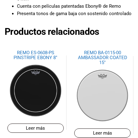
especiales
Cuenta con películas patentadas Ebony® de Remo
para nuestros
Presenta tonos de gama baja con sostenido controlado
clientes. Ven a
visitarnos en
Productos relacionados
nuestra tienda
física en Quito,
o haz tu
compra en
REMO ES-0608-PS
REMO BA-0115-00
línea a través
PINSTRIPE EBONY 8″
AMBASSADOR COATED
15″
de nuestra
página web y
recibe tu
pedido en la
comodidad de
tu hogar.
¡Descubre el
mundo de la
música con
Import Music
Leer más
Ecuador!
Leer más