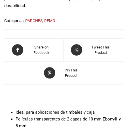
musicales.
durabilidad.
Nuestro equipo
de expertos en
Categorías:
PARCHES
,
REMO
música está
aquí para
ayudarte a
encontrar el
Share on
Tweet This
instrumento o
Facebook
Product
equipo de
audio
adecuado para
Pin This
ti, y ofrecerte el
Product
mejor servicio
al cliente
posible.
DESCRIPCIÓN
Además,
ofrecemos
precios
Ideal para aplicaciones de timbales y caja
competitivos y
Películas transparentes de 2 capas de 10 mm Ebony® y
promociones
5 mm