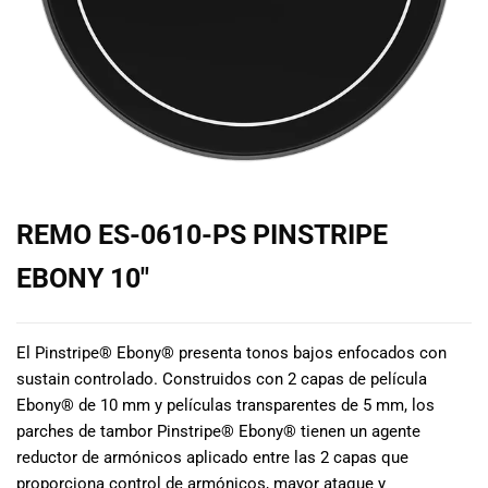
de las mejores
marcas del
mercado,
desde
guitarras, bajos
y baterías
hasta
amplificadores,
mezcladores y
altavoces.
REMO ES-0610-PS PINSTRIPE
También
contamos con
EBONY 10″
una selección
de
instrumentos
El Pinstripe® Ebony® presenta tonos bajos enfocados con
de viento,
sustain controlado. Construidos con 2 capas de película
teclados y
Ebony® de 10 mm y películas transparentes de 5 mm, los
accesorios
parches de tambor Pinstripe® Ebony® tienen un agente
para satisfacer
todas las
reductor de armónicos aplicado entre las 2 capas que
necesidades
proporciona control de armónicos, mayor ataque y