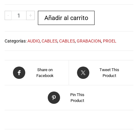
musicales.
Nuestro equipo
-
+
Añadir al carrito
de expertos en
música está
aquí para
ayudarte a
Categorías:
AUDIO
,
CABLES
,
CABLES
,
GRABACION
,
PROEL
encontrar el
instrumento o
equipo de
audio
Share on
Tweet This
adecuado para
Facebook
Product
ti, y ofrecerte el
mejor servicio
al cliente
Pin This
posible.
Product
Además,
ofrecemos
precios
DESCRIPCIÓN
competitivos y
promociones