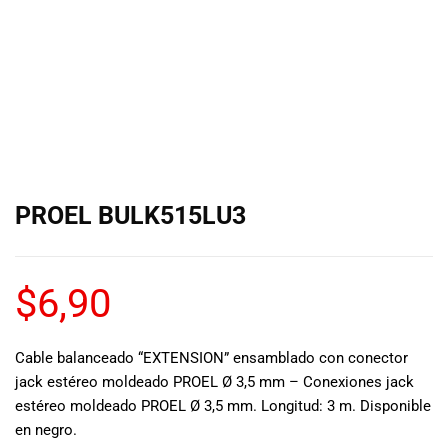
de las mejores
marcas del
mercado,
desde
guitarras, bajos
y baterías
hasta
amplificadores,
mezcladores y
altavoces.
PROEL BULK515LU3
También
contamos con
una selección
de
$
6,90
instrumentos
de viento,
teclados y
Cable balanceado “EXTENSION” ensamblado con conector
accesorios
jack estéreo moldeado PROEL Ø 3,5 mm – Conexiones jack
para satisfacer
estéreo moldeado PROEL Ø 3,5 mm. Longitud: 3 m. Disponible
todas las
en negro.
necesidades