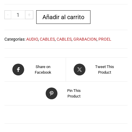
musicales.
Nuestro equipo
-
+
Añadir al carrito
de expertos en
música está
aquí para
ayudarte a
Categorías:
AUDIO
,
CABLES
,
CABLES
,
GRABACION
,
PROEL
encontrar el
instrumento o
equipo de
audio
Share on
Tweet This
adecuado para
Facebook
Product
ti, y ofrecerte el
mejor servicio
al cliente
Pin This
posible.
Product
Además,
ofrecemos
precios
DESCRIPCIÓN
competitivos y
promociones