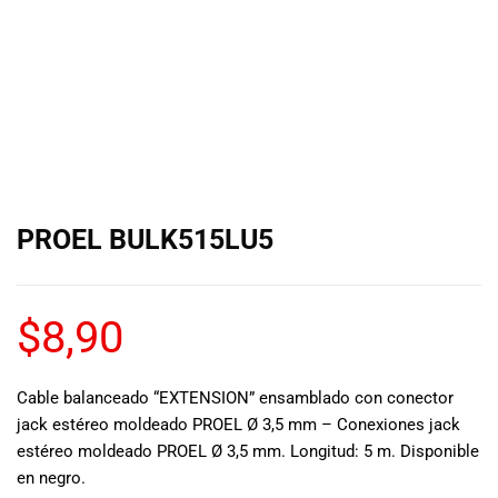
de las mejores
marcas del
mercado,
desde
guitarras, bajos
y baterías
hasta
amplificadores,
mezcladores y
altavoces.
PROEL BULK515LU5
También
contamos con
una selección
de
$
8,90
instrumentos
de viento,
teclados y
Cable balanceado “EXTENSION” ensamblado con conector
accesorios
jack estéreo moldeado PROEL Ø 3,5 mm – Conexiones jack
para satisfacer
estéreo moldeado PROEL Ø 3,5 mm. Longitud: 5 m. Disponible
todas las
en negro.
necesidades