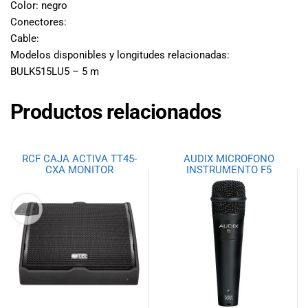
especiales
Color: negro
para nuestros
Conectores:
clientes. Ven a
Cable:
visitarnos en
Modelos disponibles y longitudes relacionadas:
nuestra tienda
BULK515LU5 – 5 m
física en Quito,
o haz tu
Productos relacionados
compra en
línea a través
de nuestra
página web y
RCF CAJA ACTIVA TT45-
AUDIX MICROFONO
CXA MONITOR
INSTRUMENTO F5
recibe tu
pedido en la
comodidad de
tu hogar.
¡Descubre el
mundo de la
música con
Import Music
Ecuador!