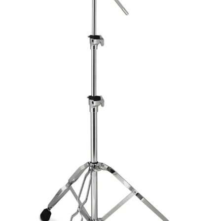
de las mejores
marcas del
mercado,
desde
guitarras, bajos
y baterías
hasta
amplificadores,
mezcladores y
altavoces.
También
contamos con
una selección
de
instrumentos
de viento,
teclados y
accesorios
para satisfacer
todas las
necesidades