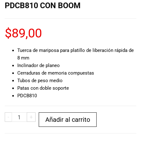
especiales
PDCB810 CON BOOM
para nuestros
clientes. Ven a
visitarnos en
$
89,00
nuestra tienda
física en Quito,
o haz tu
Tuerca de mariposa para platillo de liberación rápida de
compra en
línea a través
8 mm
de nuestra
Inclinador de planeo
página web y
Cerraduras de memoria compuestas
recibe tu
Tubos de peso medio
pedido en la
Patas con doble soporte
comodidad de
PDCB810
tu hogar.
¡Descubre el
mundo de la
-
+
Añadir al carrito
música con
Import Music
Ecuador!