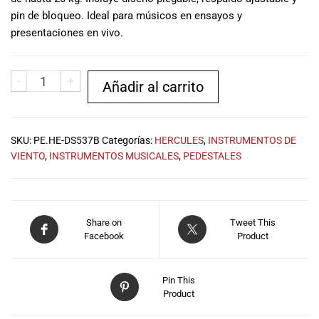
musicales.
pin de bloqueo. Ideal para músicos en ensayos y
Nuestro equipo
presentaciones en vivo.
de expertos en
música está
aquí para
-
+
Añadir al carrito
ayudarte a
encontrar el
instrumento o
equipo de
SKU:
PE.HE-DS537B
Categorías:
HERCULES
,
INSTRUMENTOS DE
audio
VIENTO
,
INSTRUMENTOS MUSICALES
,
PEDESTALES
adecuado para
ti, y ofrecerte el
mejor servicio
al cliente
Share on
Tweet This
posible.
Facebook
Product
Además,
ofrecemos
precios
Pin This
competitivos y
Product
promociones