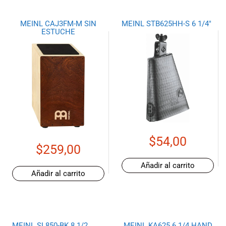
MEINL CAJ3FM-M SIN
MEINL STB625HH-S 6 1/4″
ESTUCHE
$
54,00
$
259,00
Añadir al carrito
Añadir al carrito
MEINL SL850-BK 8 1/2
MEINL KA625 6 1/4 HAND