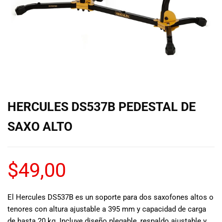
de las mejores
marcas del
mercado,
desde
guitarras, bajos
y baterías
hasta
amplificadores,
mezcladores y
altavoces.
HERCULES DS537B PEDESTAL DE
También
contamos con
SAXO ALTO
una selección
de
instrumentos
$
49,00
de viento,
teclados y
accesorios
para satisfacer
El Hercules DS537B es un soporte para dos saxofones altos o
todas las
tenores con altura ajustable a 395 mm y capacidad de carga
necesidades
de hasta 20 kg. Incluye diseño plegable, respaldo ajustable y