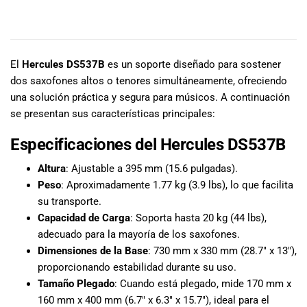
especiales
para nuestros
DESCRIPCIÓN
clientes. Ven a
visitarnos en
El
Hercules DS537B
es un soporte diseñado para sostener
nuestra tienda
física en Quito,
dos saxofones altos o tenores simultáneamente, ofreciendo
o haz tu
una solución práctica y segura para músicos. A continuación
compra en
se presentan sus características principales:
línea a través
de nuestra
Especificaciones del Hercules DS537B
página web y
Altura
: Ajustable a 395 mm (15.6 pulgadas).
recibe tu
Peso
: Aproximadamente 1.77 kg (3.9 lbs), lo que facilita
pedido en la
comodidad de
su transporte.
tu hogar.
Capacidad de Carga
: Soporta hasta 20 kg (44 lbs),
¡Descubre el
adecuado para la mayoría de los saxofones.
mundo de la
Dimensiones de la Base
: 730 mm x 330 mm (28.7″ x 13″),
música con
proporcionando estabilidad durante su uso.
Import Music
Tamaño Plegado
: Cuando está plegado, mide 170 mm x
Ecuador!
160 mm x 400 mm (6.7″ x 6.3″ x 15.7″), ideal para el