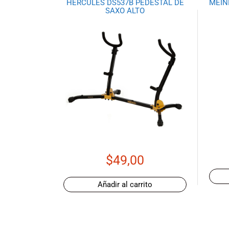
todas las
HERCULES DS537B PEDESTAL DE
MEIN
SAXO ALTO
necesidades
musicales.
Nuestro equipo
de expertos en
música está
aquí para
ayudarte a
encontrar el
instrumento o
equipo de
audio
adecuado para
ti, y ofrecerte el
$
49,00
mejor servicio
al cliente
posible.
Añadir al carrito
Además,
ofrecemos
precios
competitivos y