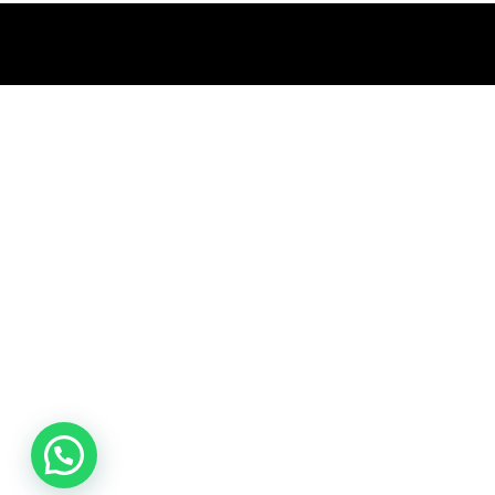
promociones
especiales
para nuestros
clientes. Ven a
visitarnos en
nuestra tienda
física en Quito,
o haz tu
compra en
línea a través
de nuestra
página web y
recibe tu
pedido en la
comodidad de
tu hogar.
¡Descubre el
mundo de la
música con
Import Music