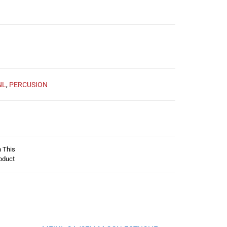
NL
,
PERCUSION
n This
oduct