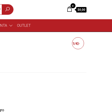
0
$0,00
ENTA
OUTLET
MEINL STB625HH-C 6 1/4
gro