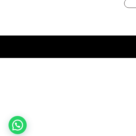
promociones
especiales
para nuestros
clientes. Ven a
visitarnos en
nuestra tienda
física en Quito,
o haz tu
compra en
línea a través
de nuestra
página web y
recibe tu
pedido en la
comodidad de
tu hogar.
¡Descubre el
mundo de la
música con
Import Music