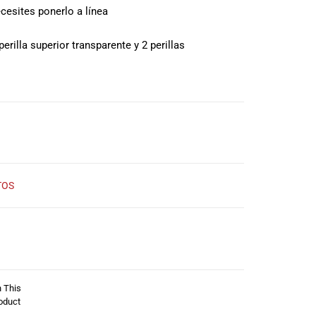
cesites ponerlo a línea
perilla superior transparente y 2 perillas
TOS
n This
oduct