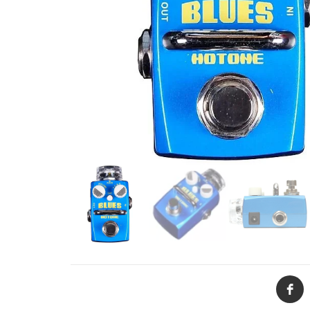
de productos
de las mejores
marcas del
mercado,
desde
guitarras, bajos
y baterías
hasta
amplificadores,
mezcladores y
altavoces.
También
contamos con
una selección
de
instrumentos
de viento,
teclados y
accesorios
para satisfacer