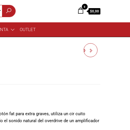
0
$0,00
ENTA
OUTLET
INTERFACE ICON UPOD
LIVE + M4 COMBO SET
tón fat para extra graves, utiliza un cir cuito
o el sonido natural del overdrive de un amplificador