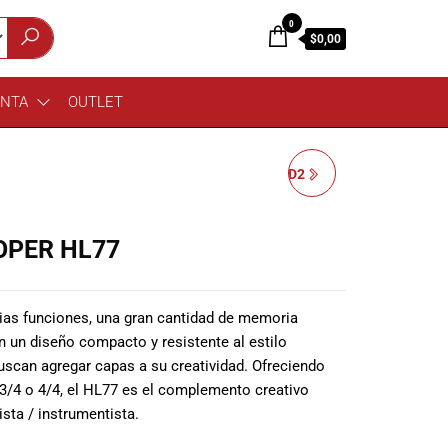
0
$0,00
ENTA
OUTLET
PEDAL HOTONE TPSOD2
OPER HL77
as funciones, una gran cantidad de memoria
en un diseño compacto y resistente al estilo
uscan agregar capas a su creatividad. Ofreciendo
 3/4 o 4/4, el HL77 es el complemento creativo
ista / instrumentista.