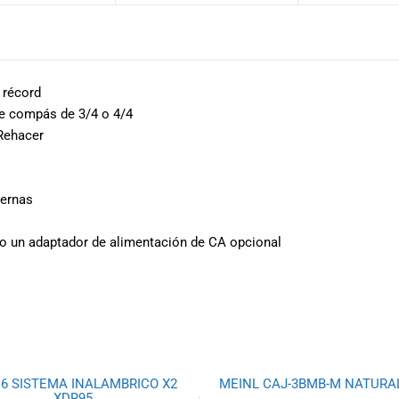
 récord
de compás de 3/4 o 4/4
 Rehacer
ternas
) o un adaptador de alimentación de CA opcional
 6 SISTEMA INALAMBRICO X2
MEINL CAJ-3BMB-M NATURA
XDR95