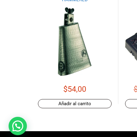
promociones
especiales
para nuestros
clientes. Ven a
visitarnos en
nuestra tienda
física en Quito,
o haz tu
compra en
línea a través
de nuestra
página web y
recibe tu
$
54,00
pedido en la
comodidad de
Añadir al carrito
tu hogar.
¡Descubre el
mundo de la
música con
Import Music