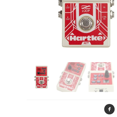
de productos
de las mejores
marcas del
mercado,
desde
guitarras, bajos
y baterías
hasta
amplificadores,
mezcladores y
altavoces.
También
contamos con
una selección
de
instrumentos
de viento,
teclados y
accesorios
para satisfacer