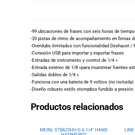
todas las
necesidades
DESCRIPCIÓN
musicales.
Nuestro equipo
de expertos en
-99 ubicaciones de frases con seis horas de tiempo
música está
-20 pistas de ritmo de acompañamiento en firmas 
aquí para
-Overdubs ilimitados con funcionalidad Deshacer /
ayudarte a
-Conexión USB para importar y exportar frases
encontrar el
-Entradas de instrumento y control de 1/4 »
instrumento o
equipo de
-Entrada estéreo de 1/8 «para muestrear fuentes ex
audio
-Salidas dobles de 1/4 »
adecuado para
-Funciona con una batería de 9 voltios (no incluida
ti, y ofrecerte el
-Diseño robusto estilo stompbox fundido a presión
mejor servicio
al cliente
Productos relacionados
posible.
Además,
ofrecemos
precios
MEINL STB625HH-G 6 1/4″ HAND
LINE
competitivos y
HAMMERED