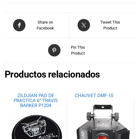
especiales
para nuestros
clientes. Ven a
Share on
visitarnos en
Tweet This
Facebook
Product
nuestra tienda
física en Quito,
o haz tu
Pin This
compra en
Product
línea a través
de nuestra
página web y
Productos relacionados
recibe tu
pedido en la
comodidad de
ZILDJIAN PAD DE
CHAUVET DMF-10
tu hogar.
PRACTICA 6″ TRAVIS
¡Descubre el
BARKER P1204
mundo de la
música con
Import Music
Ecuador!