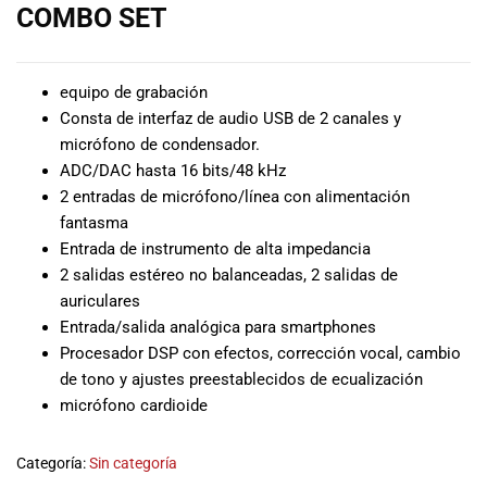
COMBO SET
musicales.
Nuestro equipo
de expertos en
música está
equipo de grabación
aquí para
Consta de interfaz de audio USB de 2 canales y
ayudarte a
micrófono de condensador.
encontrar el
ADC/DAC hasta 16 bits/48 kHz
instrumento o
2 entradas de micrófono/línea con alimentación
equipo de
fantasma
audio
Entrada de instrumento de alta impedancia
adecuado para
2 salidas estéreo no balanceadas, 2 salidas de
ti, y ofrecerte el
auriculares
mejor servicio
Entrada/salida analógica para smartphones
al cliente
posible.
Procesador DSP con efectos, corrección vocal, cambio
Además,
de tono y ajustes preestablecidos de ecualización
ofrecemos
micrófono cardioide
precios
competitivos y
Categoría:
Sin categoría
promociones