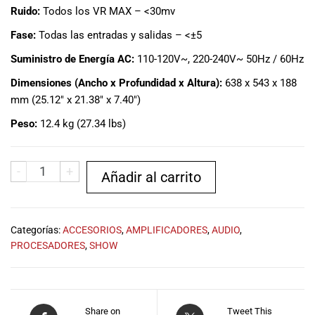
especiales
Ruido:
Todos los VR MAX – <30mv
para nuestros
Fase:
Todas las entradas y salidas – <±5
clientes. Ven a
visitarnos en
Suministro de Energía AC:
110-120V~, 220-240V~ 50Hz / 60Hz
nuestra tienda
física en Quito,
Dimensiones (Ancho x Profundidad x Altura):
638 x 543 x 188
o haz tu
mm (25.12″ x 21.38″ x 7.40″)
compra en
Peso:
12.4 kg (27.34 lbs)
línea a través
de nuestra
página web y
-
+
Añadir al carrito
recibe tu
pedido en la
comodidad de
tu hogar.
Categorías:
ACCESORIOS
,
AMPLIFICADORES
,
AUDIO
,
¡Descubre el
PROCESADORES
,
SHOW
mundo de la
música con
Import Music
Ecuador!
Share on
Tweet This