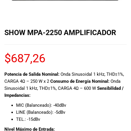
de las mejores
marcas del
mercado,
desde
guitarras, bajos
SHOW MPA-2250 AMPLIFICADOR
y baterías
hasta
amplificadores,
mezcladores y
$
687,26
altavoces.
También
contamos con
Potencia de Salida Nominal:
Onda Sinusoidal 1 kHz, THD≤1%,
una selección
CARGA 4Ω – 250 W x 2
Consumo de Energía Nominal:
Onda
de
Sinusoidal 1 kHz, THD≤1%, CARGA 4Ω – 600 W
Sensibilidad /
instrumentos
Impedancias:
de viento,
teclados y
MIC (Balanceado): -40dBv
accesorios
LINE (Balanceado): -5dBv
para satisfacer
TEL.: -15dBv
todas las
necesidades
Nivel Máximo de Entrada: