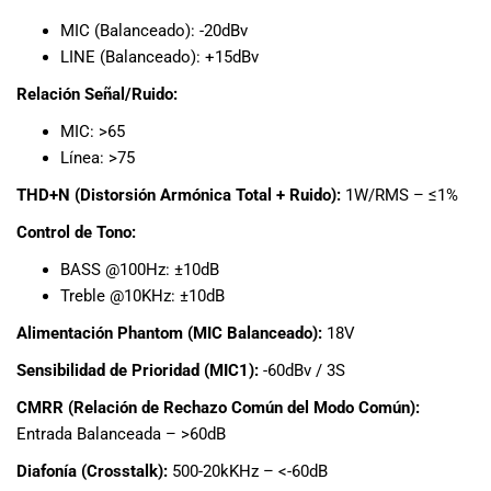
musicales.
MIC (Balanceado): -20dBv
Nuestro equipo
LINE (Balanceado): +15dBv
de expertos en
música está
Relación Señal/Ruido:
aquí para
MIC: >65
ayudarte a
Línea: >75
encontrar el
instrumento o
THD+N (Distorsión Armónica Total + Ruido):
1W/RMS – ≤1%
equipo de
Control de Tono:
audio
adecuado para
BASS @100Hz: ±10dB
ti, y ofrecerte el
Treble @10KHz: ±10dB
mejor servicio
al cliente
Alimentación Phantom (MIC Balanceado):
18V
posible.
Sensibilidad de Prioridad (MIC1):
-60dBv / 3S
Además,
ofrecemos
CMRR (Relación de Rechazo Común del Modo Común):
precios
Entrada Balanceada – >60dB
competitivos y
Diafonía (Crosstalk):
500-20kKHz – <-60dB
promociones