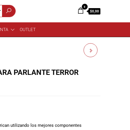
0
$0,00
ENTA
OUTLET
RCF TT 515-A CAJA
ACTIVA
ARA PARLANTE TERROR
brican utilizando los mejores componentes