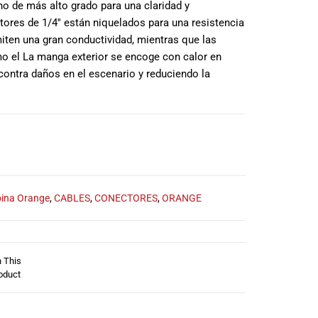
eno de más alto grado para una claridad y
tores de 1/4′′ están niquelados para una resistencia
miten una gran conductividad, mientras que las
mo el La manga exterior se encoge con calor en
contra daños en el escenario y reduciendo la
ina Orange
,
CABLES
,
CONECTORES
,
ORANGE
n This
oduct