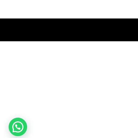
promociones
especiales
para nuestros
clientes. Ven a
visitarnos en
nuestra tienda
física en Quito,
o haz tu
compra en
línea a través
de nuestra
página web y
recibe tu
pedido en la
comodidad de
tu hogar.
¡Descubre el
mundo de la
música con
Import Music