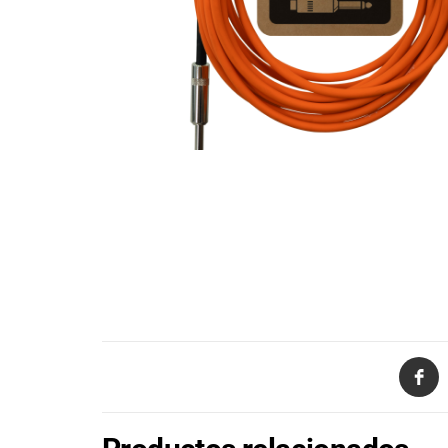
de productos
de las mejores
marcas del
mercado,
desde
guitarras, bajos
y baterías
hasta
amplificadores,
mezcladores y
altavoces.
También
contamos con
una selección
de
instrumentos
de viento,
teclados y
accesorios
para satisfacer