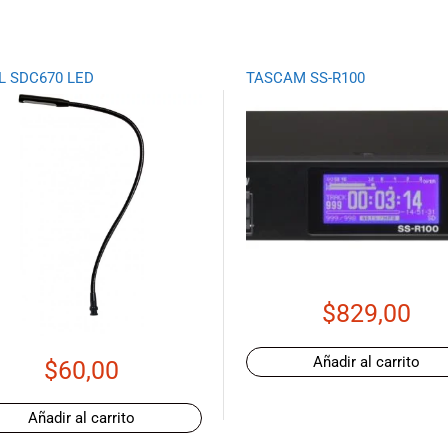
L SDC670 LED
TASCAM SS-R100
$
829,00
Añadir al carrito
$
60,00
Añadir al carrito