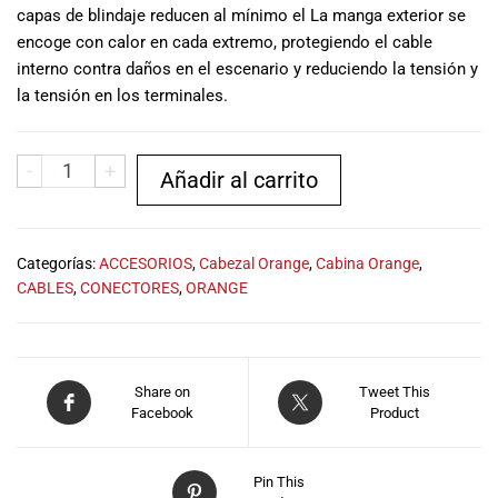
capas de blindaje reducen al mínimo el La manga exterior se
musicales.
Nuestro equipo
encoge con calor en cada extremo, protegiendo el cable
de expertos en
interno contra daños en el escenario y reduciendo la tensión y
música está
la tensión en los terminales.
aquí para
ayudarte a
encontrar el
-
+
Añadir al carrito
instrumento o
equipo de
audio
adecuado para
Categorías:
ACCESORIOS
,
Cabezal Orange
,
Cabina Orange
,
ti, y ofrecerte el
CABLES
,
CONECTORES
,
ORANGE
mejor servicio
al cliente
posible.
Además,
Share on
Tweet This
ofrecemos
Facebook
Product
precios
competitivos y
promociones
Pin This