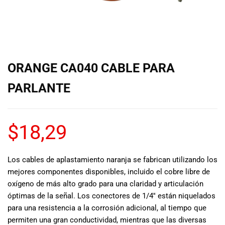
de las mejores
marcas del
mercado,
desde
guitarras, bajos
y baterías
ORANGE CA040 CABLE PARA
hasta
amplificadores,
PARLANTE
mezcladores y
altavoces.
También
contamos con
$
18,29
una selección
de
instrumentos
Los cables de aplastamiento naranja se fabrican utilizando los
de viento,
mejores componentes disponibles, incluido el cobre libre de
teclados y
oxígeno de más alto grado para una claridad y articulación
accesorios
óptimas de la señal. Los conectores de 1/4′′ están niquelados
para satisfacer
para una resistencia a la corrosión adicional, al tiempo que
todas las
permiten una gran conductividad, mientras que las diversas
necesidades