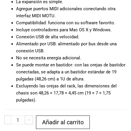
La expansión es simple.
especiales
para nuestros
Agregue puertos MIDI adicionales conectando otra
clientes. Ven a
interfaz MIDI MOTU.
visitarnos en
Compatibilidad: funciona con su software favorito.
nuestra tienda
Incluye controladores para Mac OS X y Windows.
física en Quito,
Conexión USB de alta velocidad.
o haz tu
Alimentado por USB: alimentado por bus desde una
compra en
conexión USB.
línea a través
No se necesita energía adicional.
de nuestra
Se puede montar en bastidor: con las orejas de bastidor
página web y
conectadas, se adapta a un bastidor estándar de 19
recibe tu
pulgadas (48,26 cm) a 1U de altura.
pedido en la
comodidad de
Excluyendo las orejas del rack, las dimensiones del
tu hogar.
chasis son 48,26 × 17,78 × 4,45 cm (19 × 7 × 1,75
¡Descubre el
pulgadas).
mundo de la
música con
Import Music
-
+
Añadir al carrito
Ecuador!