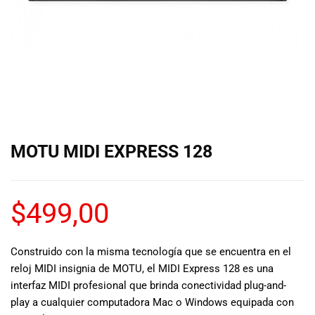
de las mejores
marcas del
mercado,
desde
guitarras, bajos
y baterías
hasta
amplificadores,
mezcladores y
altavoces.
MOTU MIDI EXPRESS 128
También
contamos con
una selección
de
$
499,00
instrumentos
de viento,
teclados y
Construido con la misma tecnología que se encuentra en el
accesorios
reloj MIDI insignia de MOTU, el MIDI Express 128 es una
para satisfacer
interfaz MIDI profesional que brinda conectividad plug-and-
todas las
play a cualquier computadora Mac o Windows equipada con
necesidades