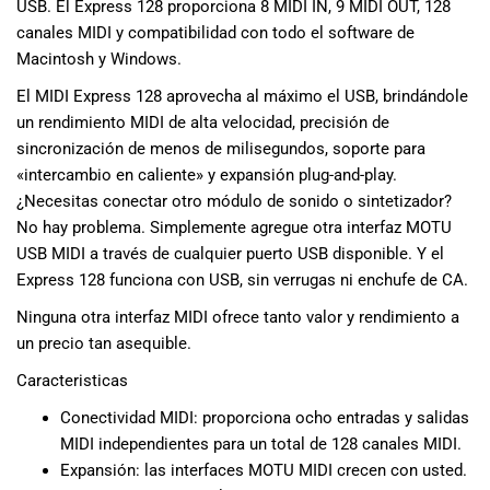
USB. El Express 128 proporciona 8 MIDI IN, 9 MIDI OUT, 128
musicales.
canales MIDI y compatibilidad con todo el software de
Nuestro equipo
Macintosh y Windows.
de expertos en
música está
El MIDI Express 128 aprovecha al máximo el USB, brindándole
aquí para
un rendimiento MIDI de alta velocidad, precisión de
ayudarte a
sincronización de menos de milisegundos, soporte para
encontrar el
«intercambio en caliente» y expansión plug-and-play.
instrumento o
¿Necesitas conectar otro módulo de sonido o sintetizador?
equipo de
No hay problema. Simplemente agregue otra interfaz MOTU
audio
USB MIDI a través de cualquier puerto USB disponible. Y el
adecuado para
Express 128 funciona con USB, sin verrugas ni enchufe de CA.
ti, y ofrecerte el
mejor servicio
Ninguna otra interfaz MIDI ofrece tanto valor y rendimiento a
al cliente
un precio tan asequible.
posible.
Además,
Caracteristicas
ofrecemos
Conectividad MIDI: proporciona ocho entradas y salidas
precios
MIDI independientes para un total de 128 canales MIDI.
competitivos y
Expansión: las interfaces MOTU MIDI crecen con usted.
promociones