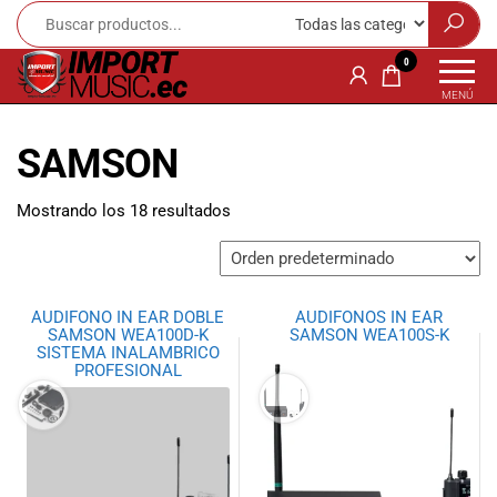
Import
¡Bienvenido a
0
Import Music
Music
MENÚ
Ecuador!
Ecuador
Somos una
SAMSON
tienda
especializada
en
Mostrando los 18 resultados
instrumentos
musicales,
equipo de
audio e
AUDIFONO IN EAR DOBLE
AUDIFONOS IN EAR
iluminación
SAMSON WEA100D-K
SAMSON WEA100S-K
para músicos y
SISTEMA INALAMBRICO
PROFESIONAL
amantes de la
música.
Ofrecemos una
amplia gama
de productos