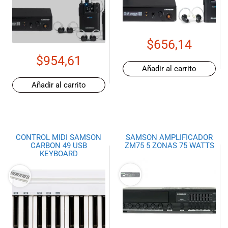
de las mejores
marcas del
mercado,
desde
$
656,14
guitarras, bajos
y baterías
$
954,61
hasta
Añadir al carrito
amplificadores,
Añadir al carrito
mezcladores y
altavoces.
También
contamos con
una selección
CONTROL MIDI SAMSON
SAMSON AMPLIFICADOR
CARBON 49 USB
ZM75 5 ZONAS 75 WATTS
de
KEYBOARD
instrumentos
de viento,
teclados y
accesorios
para satisfacer
todas las
necesidades