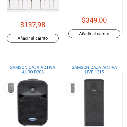
musicales.
Nuestro equipo
de expertos en
$
349,00
música está
$
137,98
aquí para
Añadir al carrito
ayudarte a
Añadir al carrito
encontrar el
instrumento o
equipo de
audio
adecuado para
SAMSON CAJA ACTIVA
SAMSON CAJA ACTIVA
AURO D208
LIVE 1215
ti, y ofrecerte el
mejor servicio
al cliente
posible.
Además,
ofrecemos
precios
competitivos y
promociones