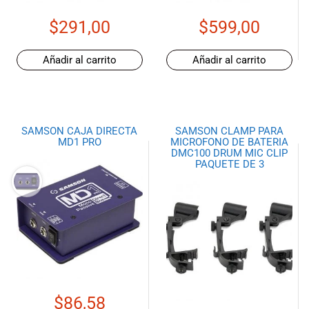
especiales
para nuestros
$
291,00
$
599,00
clientes. Ven a
visitarnos en
Añadir al carrito
Añadir al carrito
nuestra tienda
física en Quito,
o haz tu
compra en
línea a través
SAMSON CAJA DIRECTA
SAMSON CLAMP PARA
de nuestra
MD1 PRO
MICROFONO DE BATERIA
DMC100 DRUM MIC CLIP
página web y
PAQUETE DE 3
recibe tu
pedido en la
comodidad de
tu hogar.
¡Descubre el
mundo de la
música con
Import Music
Ecuador!
$
86,58