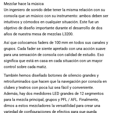
Mezclar hace la música
musicales.
Nuestro equipo
Un ingeniero de sonido debe tener la misma relación con su
de expertos en
consola que un músico con su instrumento: ambos deben ser
música está
intuitivos y cómodos en cualquier situación. Este fue un
aquí para
objetivo de diseño importante durante el desarrollo de dos
ayudarte a
años de nuestra mesa de mezclas L3200.
encontrar el
Así que colocamos faders de 100 mm en todos sus canales y
instrumento o
equipo de
grupos. Cada fader se siente apretado con una acción suave
audio
para una sensación de consola con calidad de estudio. Eso
adecuado para
significa que está en casa en cada situación con un mayor
ti, y ofrecerte el
control sobre cada matiz.
mejor servicio
También hemos diseñado botones de silencio grandes y
al cliente
retroiluminados que hacen que la navegación por consola en
posible.
Además,
clubes y teatros con poca luz sea fácil y conveniente.
ofrecemos
Además, hay dos medidores LED grandes de 12 segmentos
precios
para la mezcla principal, grupos y PFL / AFL. Finalmente,
competitivos y
dimos a estos mezcladores la versatilidad para crear una
promociones
variedad de configuraciones de efectos para que pueda