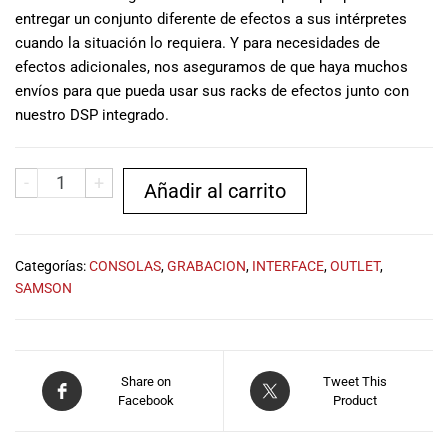
especiales
entregar un conjunto diferente de efectos a sus intérpretes
para nuestros
cuando la situación lo requiera. Y para necesidades de
clientes. Ven a
efectos adicionales, nos aseguramos de que haya muchos
visitarnos en
envíos para que pueda usar sus racks de efectos junto con
nuestra tienda
nuestro DSP integrado.
física en Quito,
o haz tu
compra en
-
+
línea a través
Añadir al carrito
de nuestra
página web y
recibe tu
Categorías:
CONSOLAS
,
GRABACION
,
INTERFACE
,
OUTLET
,
pedido en la
SAMSON
comodidad de
tu hogar.
¡Descubre el
mundo de la
música con
Share on
Tweet This
Facebook
Product
Import Music
Ecuador!