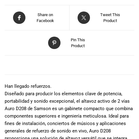
especiales
para nuestros
Share on
Tweet This
clientes. Ven a
Facebook
Product
visitarnos en
nuestra tienda
física en Quito,
Pin This
o haz tu
Product
compra en
línea a través
de nuestra
DESCRIPCIÓN
página web y
recibe tu
pedido en la
Han llegado refuerzos.
comodidad de
Diseñado para producir los elementos clave de potencia,
tu hogar.
portabilidad y sonido excepcional, el altavoz activo de 2 vías
¡Descubre el
Auro D208 de Samson es un gabinete compacto que combina
mundo de la
componentes superiores e ingeniería meticulosa. Ideal para
música con
fines de instalación, conciertos de músicos y aplicaciones
Import Music
generales de refuerzo de sonido en vivo, Auro D208
Ecuador!
proporciona una solución de altavoz versátil que se integra