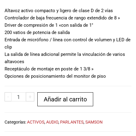
musicales.
Altavoz activo compacto y ligero de clase D de 2 vías
Nuestro equipo
de expertos en
Controlador de baja frecuencia de rango extendido de 8 »
música está
Driver de compresión de 1 «con salida de 1″
aquí para
200 vatios de potencia de salida
ayudarte a
Entrada de micrófono / línea con control de volumen y LED de
encontrar el
clip
instrumento o
La salida de línea adicional permite la vinculación de varios
equipo de
altavoces
audio
Receptáculo de montaje en poste de 1 3/8 »
adecuado para
Opciones de posicionamiento del monitor de piso
ti, y ofrecerte el
mejor servicio
al cliente
-
+
posible.
Añadir al carrito
Además,
ofrecemos
precios
Categorías:
ACTIVOS
,
AUDIO
,
PARLANTES
,
SAMSON
competitivos y
promociones