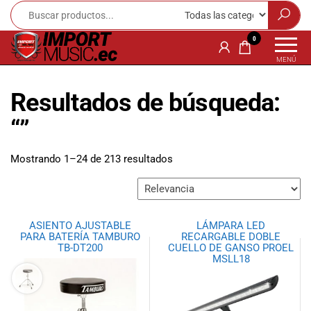
Import
¡Bienvenido a
0
Import Music
Music
MENÚ
Ecuador!
Ecuador
Somos una
Resultados de búsqueda:
tienda
especializada
“”
en
instrumentos
Mostrando 1–24 de 213 resultados
musicales,
equipo de
audio e
iluminación
para músicos y
ASIENTO AJUSTABLE
LÁMPARA LED
amantes de la
PARA BATERÍA TAMBURO
RECARGABLE DOBLE
TB-DT200
CUELLO DE GANSO PROEL
música.
MSLL18
Ofrecemos una
amplia gama
de productos