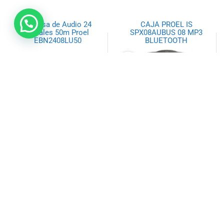
Medusa de Audio 24
CAJA PROEL IS
Canales 50m Proel
SPX08AUBUS 08 MP3
EBN2408LU50
BLUETOOTH
$
1.193,78
$
147,53
Añadir al carrito
Añadir al carrito