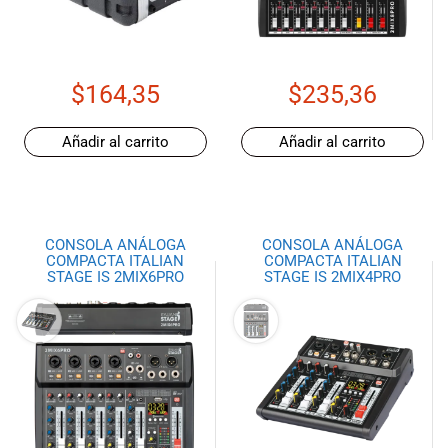
especiales
para nuestros
clientes. Ven a
visitarnos en
$
164,35
$
235,36
nuestra tienda
física en Quito,
o haz tu
Añadir al carrito
Añadir al carrito
compra en
línea a través
de nuestra
página web y
CONSOLA ANÁLOGA
CONSOLA ANÁLOGA
recibe tu
COMPACTA ITALIAN
COMPACTA ITALIAN
pedido en la
STAGE IS 2MIX6PRO
STAGE IS 2MIX4PRO
comodidad de
tu hogar.
¡Descubre el
mundo de la
música con
Import Music
Ecuador!