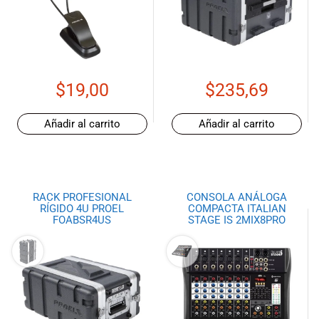
musicales.
Nuestro equipo
de expertos en
música está
aquí para
$
19,00
$
235,69
ayudarte a
encontrar el
instrumento o
Añadir al carrito
Añadir al carrito
equipo de
audio
adecuado para
ti, y ofrecerte el
RACK PROFESIONAL
CONSOLA ANÁLOGA
mejor servicio
RÍGIDO 4U PROEL
COMPACTA ITALIAN
al cliente
FOABSR4US
STAGE IS 2MIX8PRO
posible.
Además,
ofrecemos
precios
competitivos y
promociones