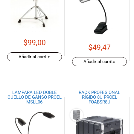
de las mejores
marcas del
mercado,
desde
guitarras, bajos
y baterías
hasta
$
99,00
$
49,47
amplificadores,
mezcladores y
Añadir al carrito
altavoces.
Añadir al carrito
También
contamos con
una selección
de
LÁMPARA LED DOBLE
RACK PROFESIONAL
instrumentos
CUELLO DE GANSO PROEL
RÍGIDO 8U PROEL
de viento,
MSLL06
FOABSR8U
teclados y
accesorios
para satisfacer
todas las
necesidades