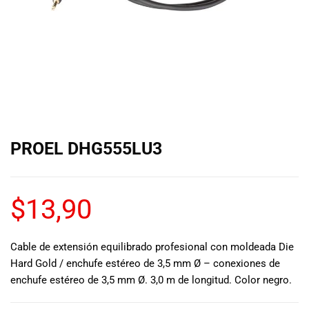
de las mejores
marcas del
mercado,
desde
guitarras, bajos
y baterías
hasta
amplificadores,
mezcladores y
altavoces.
PROEL DHG555LU3
También
contamos con
una selección
de
$
13,90
instrumentos
de viento,
teclados y
Cable de extensión equilibrado profesional con moldeada Die
accesorios
Hard Gold / enchufe estéreo de 3,5 mm Ø – conexiones de
para satisfacer
enchufe estéreo de 3,5 mm Ø. 3,0 m de longitud. Color negro.
todas las
necesidades