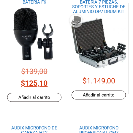
BATERIA F6
BATERIA 7 PIEZAS,
especiales
SOPORTES Y ESTUCHE DE
para nuestros
ALUMINIO DP7 DRUM KIT
clientes. Ven a
visitarnos en
nuestra tienda
física en Quito,
o haz tu
compra en
línea a través
de nuestra
página web y
$
139,00
recibe tu
$
1.149,00
pedido en la
$
125,10
comodidad de
tu hogar.
Añadir al carrito
Añadir al carrito
¡Descubre el
mundo de la
música con
Import Music
Ecuador!
AUDIX MICROFONO DE
AUDIX MICROFONO
CABEZA HT2
PROFESIONAL OM7