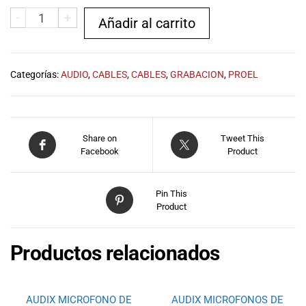
musicales.
-
+
Añadir al carrito
Nuestro equipo
de expertos en
música está
aquí para
Categorías:
AUDIO
,
CABLES
,
CABLES
,
GRABACION
,
PROEL
ayudarte a
encontrar el
instrumento o
equipo de
Share on
Tweet This
audio
Facebook
Product
adecuado para
ti, y ofrecerte el
mejor servicio
Pin This
al cliente
Product
posible.
Además,
Productos relacionados
ofrecemos
precios
competitivos y
promociones
AUDIX MICROFONO DE
AUDIX MICROFONOS DE