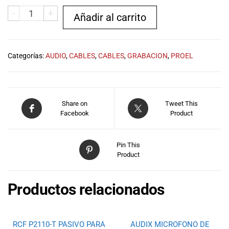
musicales.
-
+
Añadir al carrito
Nuestro equipo
de expertos en
música está
aquí para
Categorías:
AUDIO
,
CABLES
,
CABLES
,
GRABACION
,
PROEL
ayudarte a
encontrar el
instrumento o
equipo de
Share on
Tweet This
audio
Facebook
Product
adecuado para
ti, y ofrecerte el
mejor servicio
Pin This
al cliente
Product
posible.
Además,
Productos relacionados
ofrecemos
precios
competitivos y
promociones
RCF P2110-T PASIVO PARA
AUDIX MICROFONO DE