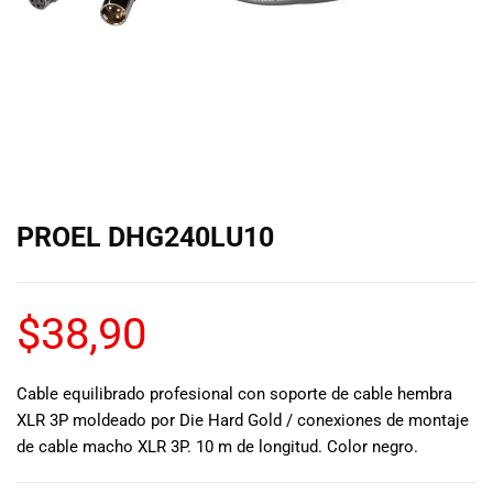
de las mejores
marcas del
mercado,
desde
guitarras, bajos
y baterías
hasta
amplificadores,
mezcladores y
altavoces.
PROEL DHG240LU10
También
contamos con
una selección
de
$
38,90
instrumentos
de viento,
teclados y
Cable equilibrado profesional con soporte de cable hembra
accesorios
XLR 3P moldeado por Die Hard Gold / conexiones de montaje
para satisfacer
de cable macho XLR 3P. 10 m de longitud. Color negro.
todas las
necesidades