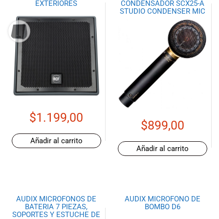
EXTERIORES
CONDENSADOR SCX25-A
especiales
STUDIO CONDENSER MIC
para nuestros
clientes. Ven a
visitarnos en
nuestra tienda
física en Quito,
o haz tu
compra en
línea a través
de nuestra
página web y
$
1.199,00
recibe tu
$
899,00
pedido en la
Añadir al carrito
comodidad de
Añadir al carrito
tu hogar.
¡Descubre el
mundo de la
música con
Import Music
AUDIX MICROFONOS DE
AUDIX MICROFONO DE
BATERIA 7 PIEZAS,
BOMBO D6
Ecuador!
SOPORTES Y ESTUCHE DE