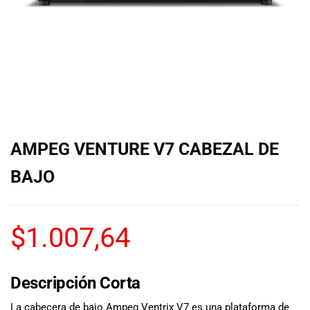
de las mejores
marcas del
mercado,
desde
guitarras, bajos
y baterías
hasta
amplificadores,
mezcladores y
altavoces.
AMPEG VENTURE V7 CABEZAL DE
También
contamos con
BAJO
una selección
de
instrumentos
$
1.007,64
de viento,
teclados y
accesorios
para satisfacer
Descripción Corta
todas las
necesidades
La cabecera de bajo Ampeg Ventrix V7 es una plataforma de