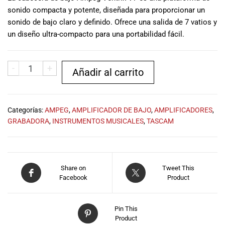
musicales.
sonido compacta y potente, diseñada para proporcionar un
Nuestro equipo
sonido de bajo claro y definido. Ofrece una salida de 7 vatios y
de expertos en
un diseño ultra-compacto para una portabilidad fácil.
música está
aquí para
ayudarte a
-
+
Añadir al carrito
encontrar el
instrumento o
equipo de
audio
Categorías:
AMPEG
,
AMPLIFICADOR DE BAJO
,
AMPLIFICADORES
,
adecuado para
GRABADORA
,
INSTRUMENTOS MUSICALES
,
TASCAM
ti, y ofrecerte el
mejor servicio
al cliente
posible.
Share on
Tweet This
Además,
Facebook
Product
ofrecemos
precios
competitivos y
Pin This
promociones
Product