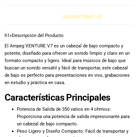
especiales
para nuestros
clientes. Ven a
DESCRIPCIÓN
VALORACIONES (0)
visitarnos en
nuestra tienda
h1>Descripción del Producto
física en Quito,
o haz tu
El Ampeg VENTURE V7 es un cabezal de bajo compacto y
compra en
potente, diseñado para ofrecer un sonido limpio y claro en un
línea a través
formato compacto y ligero. Ideal para músicos de bajo que
de nuestra
buscan un sonido versátil y fácil de transportar, este cabezal
página web y
de bajo es perfecto para presentaciones en vivo, grabaciones
recibe tu
en estudio y práctica en casa.
pedido en la
comodidad de
Características Principales
tu hogar.
¡Descubre el
Potencia de Salida de 350 vatios en 4 ohmios:
mundo de la
música con
Proporciona una potencia de salida impresionante para
Import Music
un cabezal de bajo compacto.
Ecuador!
Peso Ligero y Diseño Compacto: Fácil de transportar y