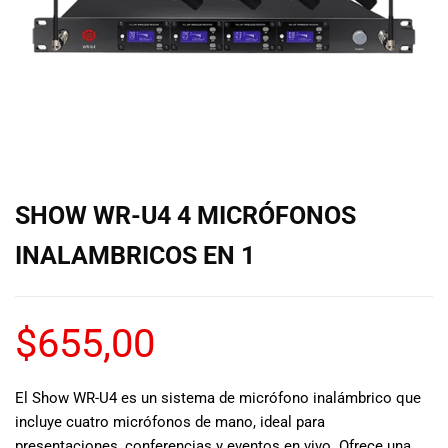
de las mejores
marcas del
mercado,
desde
guitarras, bajos
y baterías
hasta
amplificadores,
mezcladores y
altavoces.
SHOW WR-U4 4 MICRÓFONOS
También
contamos con
INALAMBRICOS EN 1
una selección
de
instrumentos
$
655,00
de viento,
teclados y
accesorios
para satisfacer
El Show WR-U4 es un sistema de micrófono inalámbrico que
todas las
incluye cuatro micrófonos de mano, ideal para
necesidades
presentaciones, conferencias y eventos en vivo. Ofrece una