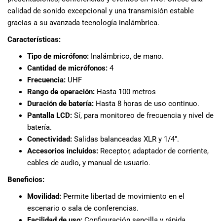
musicales.
calidad de sonido excepcional y una transmisión estable
Nuestro equipo
gracias a su avanzada tecnología inalámbrica.
de expertos en
Características:
música está
aquí para
Tipo de micrófono:
Inalámbrico, de mano.
ayudarte a
Cantidad de micrófonos:
4
encontrar el
Frecuencia:
UHF
instrumento o
Rango de operación:
Hasta 100 metros
equipo de
Duración de batería:
Hasta 8 horas de uso continuo.
audio
Pantalla LCD:
Sí, para monitoreo de frecuencia y nivel de
adecuado para
ti, y ofrecerte el
batería.
mejor servicio
Conectividad:
Salidas balanceadas XLR y 1/4″.
al cliente
Accesorios incluidos:
Receptor, adaptador de corriente,
posible.
cables de audio, y manual de usuario.
Además,
Beneficios:
ofrecemos
precios
Movilidad:
Permite libertad de movimiento en el
competitivos y
escenario o sala de conferencias.
promociones
Facilidad de uso:
Configuración sencilla y rápida.