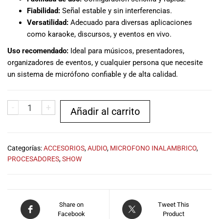
especiales
Fiabilidad:
Señal estable y sin interferencias.
para nuestros
Versatilidad:
Adecuado para diversas aplicaciones
clientes. Ven a
como karaoke, discursos, y eventos en vivo.
visitarnos en
nuestra tienda
Uso recomendado:
Ideal para músicos, presentadores,
física en Quito,
organizadores de eventos, y cualquier persona que necesite
o haz tu
un sistema de micrófono confiable y de alta calidad.
compra en
línea a través
de nuestra
-
+
Añadir al carrito
página web y
recibe tu
pedido en la
comodidad de
Categorías:
ACCESORIOS
,
AUDIO
,
MICROFONO INALAMBRICO
,
tu hogar.
PROCESADORES
,
SHOW
¡Descubre el
mundo de la
música con
Import Music
Share on
Tweet This
Ecuador!
Facebook
Product