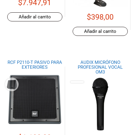
$
7.947,91
$
398,00
Añadir al carrito
Añadir al carrito
RCF P2110-T PASIVO PARA
AUDIX MICRÓFONO
EXTERIORES
PROFESIONAL VOCAL
OM3