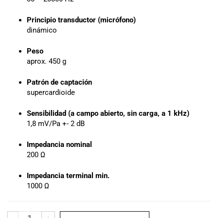
especiales
para nuestros
Principio transductor (micrófono)
clientes. Ven a
dinámico
visitarnos en
nuestra tienda
Peso
física en Quito,
aprox. 450 g
o haz tu
compra en
Patrón de captación
línea a través
supercardioide
de nuestra
página web y
Sensibilidad (a campo abierto, sin carga, a 1 kHz)
recibe tu
1,8 mV/Pa +- 2 dB
pedido en la
comodidad de
Impedancia nominal
tu hogar.
200 Ω
¡Descubre el
mundo de la
Impedancia terminal min.
música con
1000 Ω
Import Music
Ecuador!