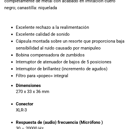
completamente de metal con acabado en imitación cuero
musicales.
negro; canastilla: niquelada
Nuestro equipo
de expertos en
música está
Excelente rechazo a la realimentación
aquí para
Excelente calidad de sonido
ayudarte a
Cápsula montada sobre un resorte que proporciona baja
encontrar el
sensibilidad al ruido causado por manipuleo
instrumento o
Bobina compensadora de zumbidos
equipo de
audio
Interruptor de atenuador de bajos de 5 posiciones
adecuado para
Interruptor de brillantez (incremento de agudos)
ti, y ofrecerte el
Filtro para «popeo» integral
mejor servicio
Dimensiones
al cliente
270 x 33 x 36 mm
posible.
Además,
Conector
ofrecemos
XLR-3
precios
competitivos y
Respuesta de (audio) frecuencia (Micrófono )
promociones
30 – 20000 Hz