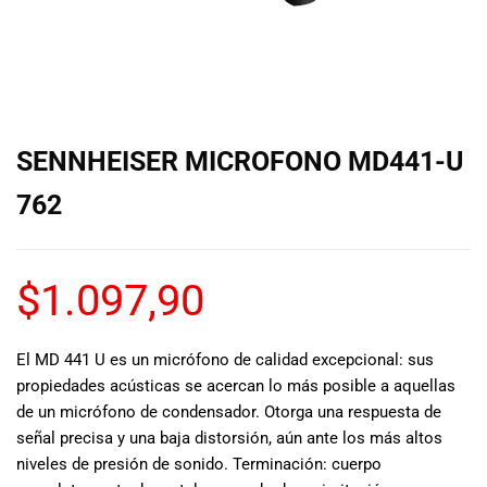
de las mejores
marcas del
mercado,
desde
guitarras, bajos
y baterías
hasta
SENNHEISER MICROFONO MD441-U
amplificadores,
mezcladores y
762
altavoces.
También
contamos con
$
1.097,90
una selección
de
instrumentos
El MD 441 U es un micrófono de calidad excepcional: sus
de viento,
teclados y
propiedades acústicas se acercan lo más posible a aquellas
accesorios
de un micrófono de condensador. Otorga una respuesta de
para satisfacer
señal precisa y una baja distorsión, aún ante los más altos
todas las
niveles de presión de sonido. Terminación: cuerpo
necesidades