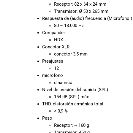
todas las
Receptor: 82 x 64 x 24 mm
necesidades
Transmisor: Ø 50 x 265 mm
musicales.
Respuesta de (audio) frecuencia (Micrófono )
Nuestro equipo
80 – 18.000 Hz
de expertos en
Compander
música está
HDX
aquí para
ayudarte a
Conector XLR
encontrar el
conector 3,5 mm
instrumento o
Preajustes
equipo de
12
audio
micrófono
adecuado para
dinámico
ti, y ofrecerte el
Nivel de presión del sonido (SPL)
mejor servicio
154 dB (SPL) máx.
al cliente
THD, distorsión armónica total
posible.
< 0,9 %
Además,
Peso
ofrecemos
precios
Receptor: ~ 160 g
competitivos y
Transmisor: 450 g