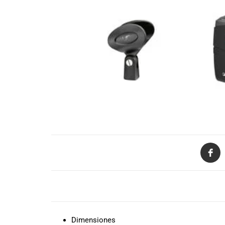
de productos
de las mejores
marcas del
mercado,
desde
guitarras, bajos
y baterías
hasta
amplificadores,
mezcladores y
altavoces.
También
contamos con
una selección
de
instrumentos
de viento,
DESCRIPCIÓN
teclados y
accesorios
para satisfacer
Dimensiones