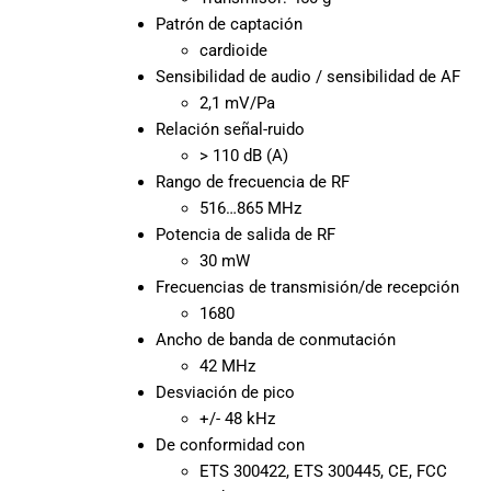
promociones
Patrón de captación
especiales
cardioide
para nuestros
Sensibilidad de audio / sensibilidad de AF
clientes. Ven a
2,1 mV/Pa
visitarnos en
Relación señal-ruido
nuestra tienda
> 110 dB (A)
física en Quito,
Rango de frecuencia de RF
o haz tu
516…865 MHz
compra en
Potencia de salida de RF
línea a través
de nuestra
30 mW
página web y
Frecuencias de transmisión/de recepción
recibe tu
1680
pedido en la
Ancho de banda de conmutación
comodidad de
42 MHz
tu hogar.
Desviación de pico
¡Descubre el
+/- 48 kHz
mundo de la
De conformidad con
música con
ETS 300422, ETS 300445, CE, FCC
Import Music