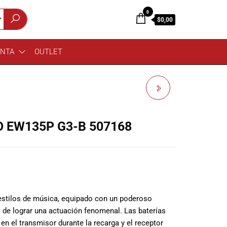
0
$0,00
ENTA
OUTLET
SENNHEISER
MICROFONO MD441-U
 EW135P G3-B 507168
762
s estilos de música, equipado con un poderoso
 de lograr una actuación fenomenal. Las baterías
n el transmisor durante la recarga y el receptor