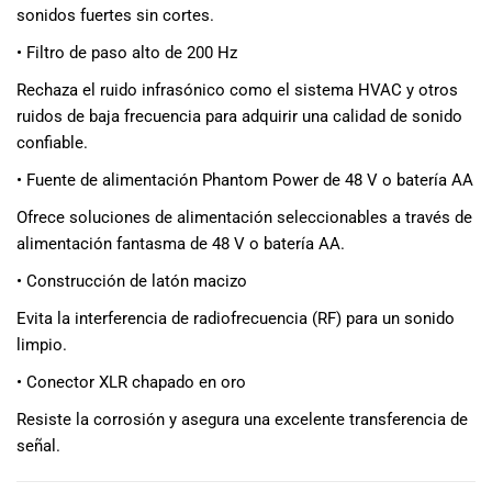
sonidos fuertes sin cortes.
musicales.
Nuestro equipo
• Filtro de paso alto de 200 Hz
de expertos en
música está
Rechaza el ruido infrasónico como el sistema HVAC y otros
aquí para
ruidos de baja frecuencia para adquirir una calidad de sonido
ayudarte a
confiable.
encontrar el
• Fuente de alimentación Phantom Power de 48 V o batería AA
instrumento o
equipo de
Ofrece soluciones de alimentación seleccionables a través de
audio
alimentación fantasma de 48 V o batería AA.
adecuado para
• Construcción de latón macizo
ti, y ofrecerte el
mejor servicio
Evita la interferencia de radiofrecuencia (RF) para un sonido
al cliente
limpio.
posible.
Además,
• Conector XLR chapado en oro
ofrecemos
Resiste la corrosión y asegura una excelente transferencia de
precios
señal.
competitivos y
promociones