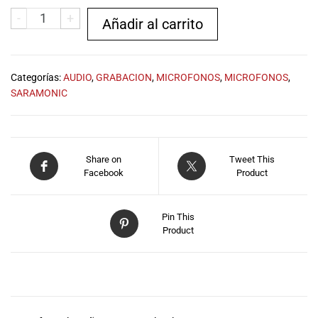
especiales
-
+
para nuestros
Añadir al carrito
clientes. Ven a
visitarnos en
nuestra tienda
Categorías:
AUDIO
,
GRABACION
,
MICROFONOS
,
MICROFONOS
,
física en Quito,
SARAMONIC
o haz tu
compra en
línea a través
de nuestra
Share on
Tweet This
página web y
Facebook
Product
recibe tu
pedido en la
comodidad de
Pin This
tu hogar.
Product
¡Descubre el
mundo de la
música con
DESCRIPCIÓN
Import Music
Ecuador!