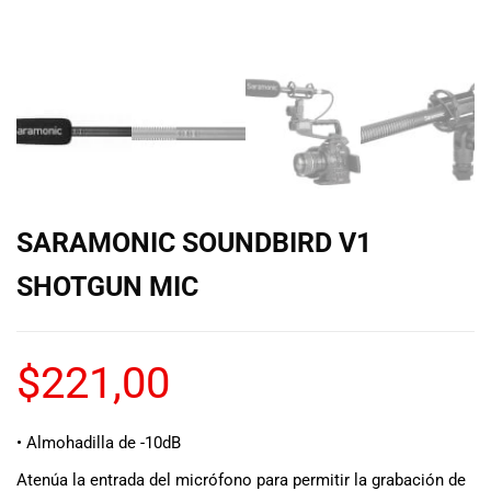
de las mejores
marcas del
mercado,
desde
guitarras, bajos
y baterías
hasta
amplificadores,
mezcladores y
altavoces.
SARAMONIC SOUNDBIRD V1
También
contamos con
SHOTGUN MIC
una selección
de
instrumentos
de viento,
$
221,00
teclados y
accesorios
para satisfacer
• Almohadilla de -10dB
todas las
Atenúa la entrada del micrófono para permitir la grabación de
necesidades