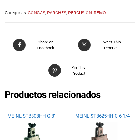
musicales.
Nuestro equipo
Categorías:
CONGAS
,
PARCHES
,
PERCUSION
,
REMO
de expertos en
música está
aquí para
ayudarte a
Share on
Tweet This
encontrar el
Facebook
Product
instrumento o
equipo de
audio
Pin This
adecuado para
Product
ti, y ofrecerte el
mejor servicio
Productos relacionados
al cliente
posible.
Además,
ofrecemos
MEINL STB80BHH-G 8″
MEINL STB625HH-C 6 1/4
precios
competitivos y
promociones