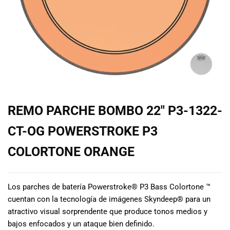
de las mejores
marcas del
mercado,
desde
guitarras, bajos
y baterías
hasta
amplificadores,
mezcladores y
altavoces.
REMO PARCHE BOMBO 22″ P3-1322-
También
contamos con
CT-OG POWERSTROKE P3
una selección
de
COLORTONE ORANGE
instrumentos
de viento,
teclados y
Los parches de batería Powerstroke® P3 Bass Colortone ™
accesorios
cuentan con la tecnología de imágenes Skyndeep® para un
para satisfacer
atractivo visual sorprendente que produce tonos medios y
todas las
bajos enfocados y un ataque bien definido.
necesidades