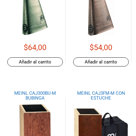
especiales
para nuestros
clientes. Ven a
visitarnos en
nuestra tienda
física en Quito,
o haz tu
$
64,00
$
54,00
compra en
línea a través
Añadir al carrito
Añadir al carrito
de nuestra
página web y
recibe tu
pedido en la
comodidad de
MEINL CAJ300BU-M
MEINL CAJ3FM-M CON
tu hogar.
BUBINGA
ESTUCHE
¡Descubre el
mundo de la
música con
Import Music
Ecuador!