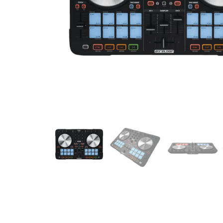
de productos
de las mejores
marcas del
mercado,
desde
guitarras, bajos
y baterías
hasta
amplificadores,
mezcladores y
altavoces.
También
contamos con
una selección
de
instrumentos
de viento,
teclados y
accesorios
para satisfacer