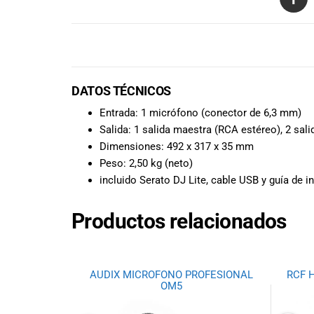
promociones
especiales
para nuestros
DESCRIPCIÓN
clientes. Ven a
visitarnos en
nuestra tienda
DATOS TÉCNICOS
física en Quito,
Entrada: 1 micrófono (conector de 6,3 mm)
o haz tu
Salida: 1 salida maestra (RCA estéreo), 2 sal
compra en
Dimensiones: 492 x 317 x 35 mm
línea a través
Peso: 2,50 kg (neto)
de nuestra
incluido
Serato DJ Lite, cable USB y guía de in
página web y
recibe tu
pedido en la
Productos relacionados
comodidad de
tu hogar.
¡Descubre el
mundo de la
AUDIX MICROFONO PROFESIONAL
RCF H
OM5
música con
Import Music