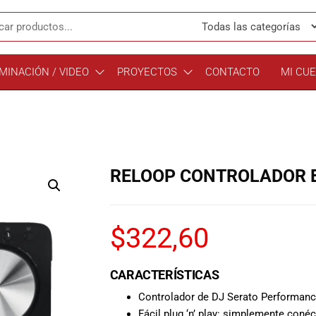
MINACIÓN / VIDEO
PROYECTOS
CONTACTO
MI CU
RELOOP CONTROLADOR B
$
322,60
CARACTERÍSTICAS
Controlador de DJ Serato Performanc
Fácil plug ‘n’ play: simplemente con