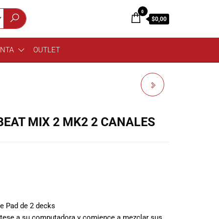
0
$0,00
ENTA
OUTLET
RELOOP PLATO
REPRODUCTOR RP-8000
EAT MIX 2 MK2 2 CANALES
MK2
e Pad de 2 decks
éctese a su computadora y comience a mezclar sus