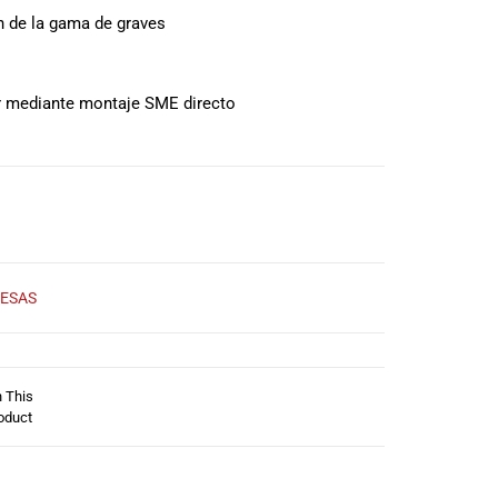
n de la gama de graves
or mediante montaje SME directo
ESAS
n This
oduct