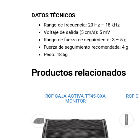
todas las
necesidades
musicales.
DATOS TÉCNICOS
Nuestro equipo
Rango de frecuencia: 20 Hz – 18 kHz
de expertos en
Voltaje de salida (5 cm/s): 5 mV
música está
Rango de fuerza de seguimiento: 3 – 5 g
aquí para
Fuerza de seguimiento recomendada: 4 g
ayudarte a
Peso: 18,5g
encontrar el
instrumento o
equipo de
Productos relacionados
audio
adecuado para
ti, y ofrecerte el
mejor servicio
RCF CAJA ACTIVA TT45-CXA
RCF 
MONITOR
al cliente
posible.
Además,
ofrecemos
precios
competitivos y