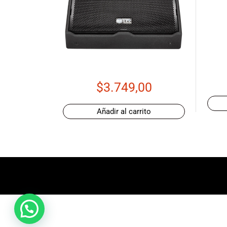
promociones
especiales
para nuestros
clientes. Ven a
visitarnos en
nuestra tienda
física en Quito,
$
3.749,00
o haz tu
compra en
línea a través
Añadir al carrito
de nuestra
página web y
recibe tu
pedido en la
comodidad de
tu hogar.
¡Descubre el
mundo de la
música con
Import Music