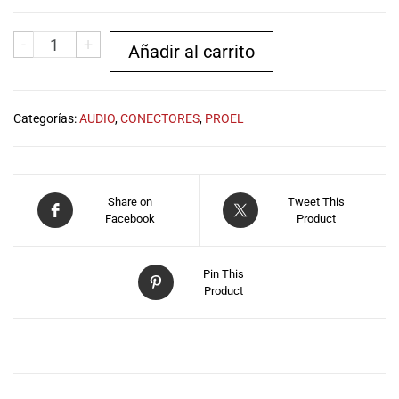
musicales.
Nuestro equipo
-
+
Añadir al carrito
de expertos en
música está
aquí para
ayudarte a
Categorías:
AUDIO
,
CONECTORES
,
PROEL
encontrar el
instrumento o
equipo de
audio
Share on
Tweet This
adecuado para
Facebook
Product
ti, y ofrecerte el
mejor servicio
al cliente
Pin This
posible.
Product
Además,
ofrecemos
precios
DESCRIPCIÓN
competitivos y
promociones