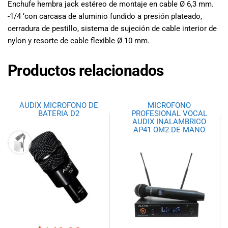
especiales
Enchufe hembra jack estéreo de montaje en cable Ø 6,3 mm.
para nuestros
-1/4 ‘con carcasa de aluminio fundido a presión plateado,
clientes. Ven a
cerradura de pestillo, sistema de sujeción de cable interior de
visitarnos en
nylon y resorte de cable flexible Ø 10 mm.
nuestra tienda
física en Quito,
Productos relacionados
o haz tu
compra en
línea a través
de nuestra
AUDIX MICROFONO DE
MICROFONO
BATERIA D2
PROFESIONAL VOCAL
página web y
AUDIX INALAMBRICO
recibe tu
AP41 OM2 DE MANO
pedido en la
comodidad de
tu hogar.
¡Descubre el
mundo de la
música con
Import Music
Ecuador!