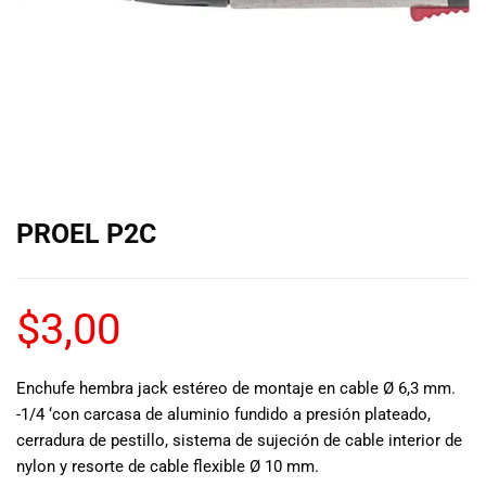
de las mejores
marcas del
mercado,
desde
guitarras, bajos
y baterías
hasta
amplificadores,
mezcladores y
altavoces.
PROEL P2C
También
contamos con
una selección
de
$
3,00
instrumentos
de viento,
teclados y
Enchufe hembra jack estéreo de montaje en cable Ø 6,3 mm.
accesorios
-1/4 ‘con carcasa de aluminio fundido a presión plateado,
para satisfacer
cerradura de pestillo, sistema de sujeción de cable interior de
todas las
nylon y resorte de cable flexible Ø 10 mm.
necesidades