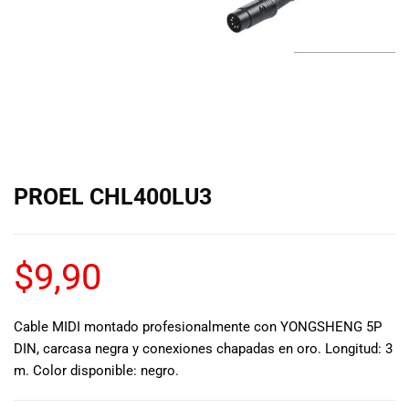
de las mejores
marcas del
mercado,
desde
guitarras, bajos
y baterías
hasta
amplificadores,
mezcladores y
altavoces.
PROEL CHL400LU3
También
contamos con
una selección
de
$
9,90
instrumentos
de viento,
teclados y
Cable MIDI montado profesionalmente con YONGSHENG 5P
accesorios
DIN, carcasa negra y conexiones chapadas en oro. Longitud: 3
para satisfacer
m. Color disponible: negro.
todas las
necesidades