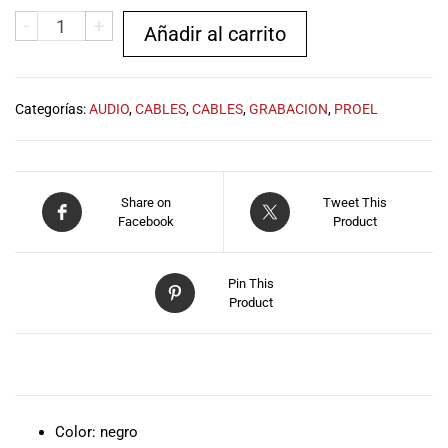
musicales.
-
+
Añadir al carrito
Nuestro equipo
de expertos en
música está
aquí para
Categorías:
AUDIO
,
CABLES
,
CABLES
,
GRABACION
,
PROEL
ayudarte a
encontrar el
instrumento o
equipo de
Share on
Tweet This
audio
Facebook
Product
adecuado para
ti, y ofrecerte el
mejor servicio
Pin This
al cliente
Product
posible.
Además,
ofrecemos
DESCRIPCIÓN
precios
competitivos y
Color: negro
promociones