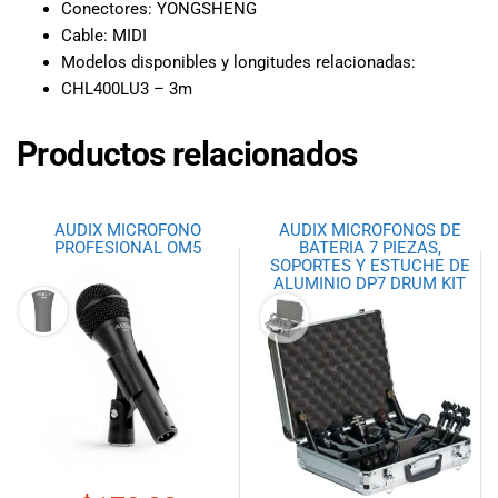
especiales
Conectores: YONGSHENG
para nuestros
Cable: MIDI
clientes. Ven a
Modelos disponibles y longitudes relacionadas:
visitarnos en
CHL400LU3 – 3m
nuestra tienda
física en Quito,
Productos relacionados
o haz tu
compra en
línea a través
de nuestra
AUDIX MICROFONO
AUDIX MICROFONOS DE
PROFESIONAL OM5
BATERIA 7 PIEZAS,
página web y
SOPORTES Y ESTUCHE DE
recibe tu
ALUMINIO DP7 DRUM KIT
pedido en la
comodidad de
tu hogar.
¡Descubre el
mundo de la
música con
Import Music
Ecuador!