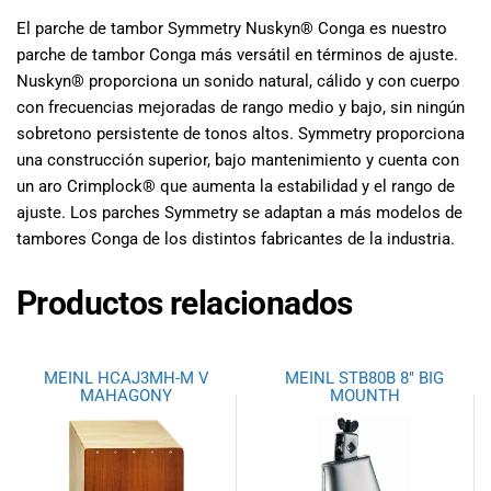
especiales
El parche de tambor Symmetry Nuskyn® Conga es nuestro
para nuestros
parche de tambor Conga más versátil en términos de ajuste.
clientes. Ven a
visitarnos en
Nuskyn® proporciona un sonido natural, cálido y con cuerpo
nuestra tienda
con frecuencias mejoradas de rango medio y bajo, sin ningún
física en Quito,
sobretono persistente de tonos altos. Symmetry proporciona
o haz tu
una construcción superior, bajo mantenimiento y cuenta con
compra en
un aro Crimplock® que aumenta la estabilidad y el rango de
línea a través
ajuste. Los parches Symmetry se adaptan a más modelos de
de nuestra
tambores Conga de los distintos fabricantes de la industria.
página web y
recibe tu
Productos relacionados
pedido en la
comodidad de
tu hogar.
¡Descubre el
MEINL HCAJ3MH-M V
MEINL STB80B 8″ BIG
mundo de la
MAHAGONY
MOUNTH
música con
Import Music
Ecuador!