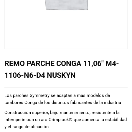
de las mejores
marcas del
mercado,
desde
guitarras, bajos
y baterías
hasta
amplificadores,
mezcladores y
altavoces.
REMO PARCHE CONGA 11,06″ M4-
También
contamos con
1106-N6-D4 NUSKYN
una selección
de
instrumentos
Los parches Symmetry se adaptan a más modelos de
de viento,
tambores Conga de los distintos fabricantes de la industria
teclados y
accesorios
Construcción superior, bajo mantenimiento, resistente a la
para satisfacer
intemperie con un aro Crimplock® que aumenta la estabilidad
todas las
y el rango de afinación
necesidades