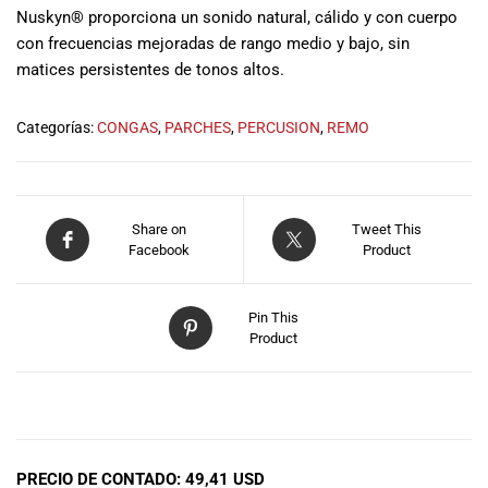
musicales.
Nuskyn® proporciona un sonido natural, cálido y con cuerpo
Nuestro equipo
con frecuencias mejoradas de rango medio y bajo, sin
de expertos en
matices persistentes de tonos altos.
música está
aquí para
Categorías:
CONGAS
,
PARCHES
,
PERCUSION
,
REMO
ayudarte a
encontrar el
instrumento o
equipo de
Share on
Tweet This
audio
Facebook
Product
adecuado para
ti, y ofrecerte el
mejor servicio
Pin This
al cliente
Product
posible.
Además,
ofrecemos
DESCRIPCIÓN
precios
competitivos y
promociones
PRECIO DE CONTADO: 49,41 USD