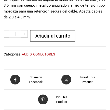
musicales.
3.5 mm con cuerpo metálico angulado y alivio de tensión tipo
Nuestro equipo
mordaza para una retención segura del cable. Acepta cables
de expertos en
de 2.0 a 4.5 mm.
música está
aquí para
ayudarte a
-
+
Añadir al carrito
encontrar el
instrumento o
equipo de
audio
Categorías:
AUDIO
,
CONECTORES
adecuado para
ti, y ofrecerte el
mejor servicio
al cliente
Share on
Tweet This
posible.
Facebook
Product
Además,
ofrecemos
precios
Pin This
competitivos y
Product
promociones