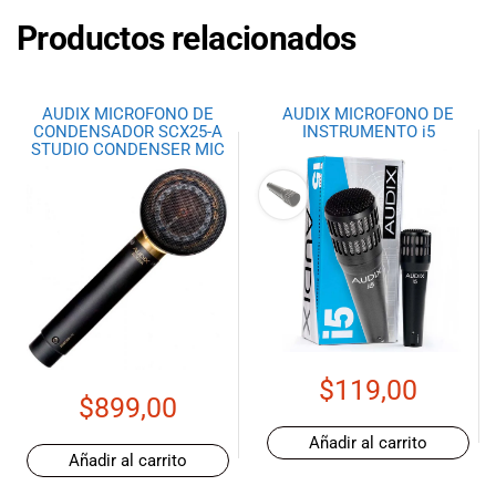
especiales
Productos relacionados
para nuestros
clientes. Ven a
visitarnos en
nuestra tienda
AUDIX MICROFONO DE
AUDIX MICROFONO DE
física en Quito,
CONDENSADOR SCX25-A
INSTRUMENTO i5
STUDIO CONDENSER MIC
o haz tu
compra en
línea a través
de nuestra
página web y
recibe tu
pedido en la
comodidad de
tu hogar.
¡Descubre el
$
119,00
mundo de la
$
899,00
música con
Añadir al carrito
Import Music
Añadir al carrito
Ecuador!