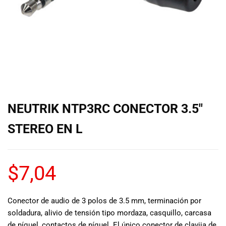
de las mejores
marcas del
mercado,
desde
guitarras, bajos
y baterías
hasta
amplificadores,
mezcladores y
altavoces.
NEUTRIK NTP3RC CONECTOR 3.5″
También
contamos con
STEREO EN L
una selección
de
instrumentos
$
7,04
de viento,
teclados y
accesorios
para satisfacer
Conector de audio de 3 polos de 3.5 mm, terminación por
todas las
soldadura, alivio de tensión tipo mordaza, casquillo, carcasa
necesidades
de níquel, contactos de níquel. El único conector de clavija de