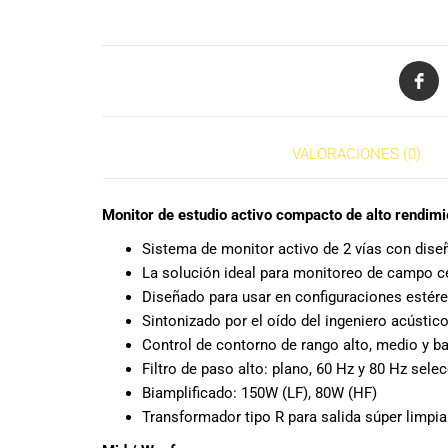
todas las
necesidades
musicales.
Nuestro equipo
de expertos en
música está
aquí para
DESCRIPCIÓN
VALORACIONES (0)
ayudarte a
encontrar el
instrumento o
Monitor de estudio activo compacto de alto rendimi
equipo de
audio
Sistema de monitor activo de 2 vías con dis
adecuado para
La solución ideal para monitoreo de campo ce
ti, y ofrecerte el
Diseñado para usar en configuraciones estére
mejor servicio
Sintonizado por el oído del ingeniero acústic
al cliente
Control de contorno de rango alto, medio y ba
posible.
Filtro de paso alto: plano, 60 Hz y 80 Hz sele
Además,
Biamplificado: 150W (LF), 80W (HF)
ofrecemos
Transformador tipo R para salida súper limpia
precios
competitivos y