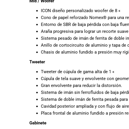
Mid / Woofer
promociones
ICON diseño personalizado woofer de 8 «
especiales
para nuestros
Cono de papel reforzado Nomex® para una repr
clientes. Ven a
Entorno de SBR de baja pérdida con baja fluenc
visitarnos en
Araña progresiva para lograr un recorte suave
nuestra tienda
Sistema pesado de imán de ferrita de doble i
física en Quito,
Anillo de cortocircuito de aluminio y tapa de
o haz tu
Chasis de aluminio fundido a presión muy rígi
compra en
línea a través
Tweeter
de nuestra
Tweeter de cúpula de gama alta de 1 «
página web y
Cúpula de tela suave y envolvente con geomet
recibe tu
Gran envolvente para reducir la distorsión.
pedido en la
Sistema de imán sin ferrofluidos de baja pérd
comodidad de
Sistema de doble imán de ferrita pesada para u
tu hogar.
¡Descubre el
Cavidad posterior ampliada y con flujo de air
mundo de la
Placa frontal de aluminio fundido a presión r
música con
Gabinete
Import Music