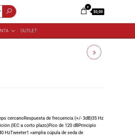
0
$0,00
ENTA
OUTLET
DPA OMNI FLEX 4166
SLIM BEIGE
ampo cercano
Respuesta de frecuencia (+/- 3dB)
35 Hz
ición (IEC a corto plazo)
Pico de 120 dB
Principio
40 Hz
Tweeter
1 «amplia cúpula de seda de