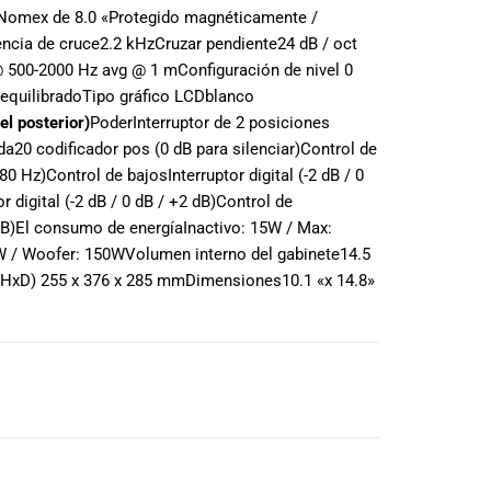
Nomex de 8.0 «
Protegido magnéticamente /
ncia de cruce
2.2 kHz
Cruzar pendiente
24 dB / oct
@ 500-2000 Hz avg @ 1 m
Configuración de nivel 0
equilibrado
Tipo gráfico LCD
blanco
el posterior)
Poder
Interruptor de 2 posiciones
da
20 codificador pos (0 dB para silenciar)
Control de
 80 Hz)
Control de bajos
Interruptor digital (-2 dB / 0
or digital (-2 dB / 0 dB / +2 dB)
Control de
dB)
El consumo de energía
Inactivo: 15W / Max:
W / Woofer: 150W
Volumen interno del gabinete
14.5
HxD) 255 x 376 x 285 mm
Dimensiones
10.1 «x 14.8»