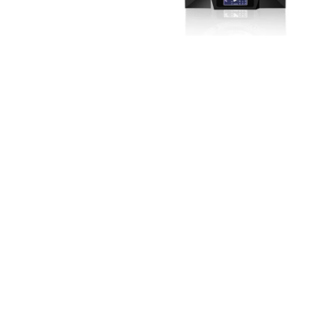
de productos
de las mejores
marcas del
mercado,
desde
guitarras, bajos
y baterías
hasta
amplificadores,
mezcladores y
altavoces.
También
contamos con
una selección
de
instrumentos
de viento,
teclados y
accesorios
para satisfacer