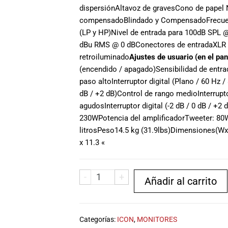
dispersión
Altavoz de graves
Cono de papel 
compensado
Blindado y Compensado
Frecue
(LP y HP)
Nivel de entrada para 100dB SPL 
dBu RMS @ 0 dB
Conectores de entrada
XLR 
retroiluminado
Ajustes de usuario (en el pan
(encendido / apagado)
Sensibilidad de entra
paso alto
Interruptor digital (Plano / 60 Hz /
dB / +2 dB)
Control de rango medio
Interrupt
agudos
Interruptor digital (-2 dB / 0 dB / +2 
230W
Potencia del amplificador
Tweeter: 80
litros
Peso
14.5 kg (31.9lbs)
Dimensiones
(Wx
x 11.3 «
-
+
Añadir al carrito
Categorías:
ICON
,
MONITORES