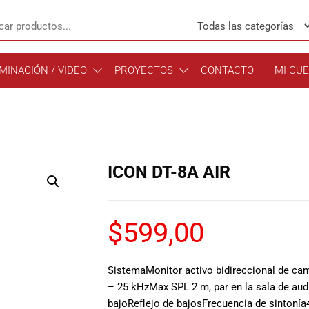
MINACIÓN / VIDEO
PROYECTOS
CONTACTO
MI CU
ICON DT-8A AIR
$
599,00
Sistema
Monitor activo bidireccional de c
– 25 kHz
Max SPL 2 m, par en la sala de aud
bajo
Reflejo de bajos
Frecuencia de sintonía