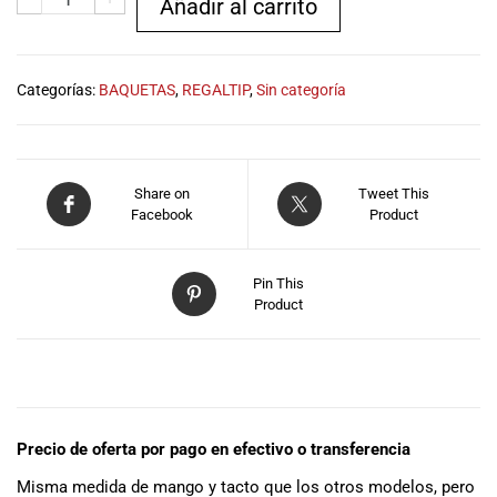
Añadir al carrito
especiales
para nuestros
clientes. Ven a
visitarnos en
Categorías:
BAQUETAS
,
REGALTIP
,
Sin categoría
nuestra tienda
física en Quito,
o haz tu
compra en
Share on
Tweet This
línea a través
Facebook
Product
de nuestra
página web y
recibe tu
Pin This
pedido en la
Product
comodidad de
tu hogar.
¡Descubre el
DESCRIPCIÓN
mundo de la
música con
Import Music
Precio de oferta por pago en efectivo o transferencia
Ecuador!
Misma medida de mango y tacto que los otros modelos, pero