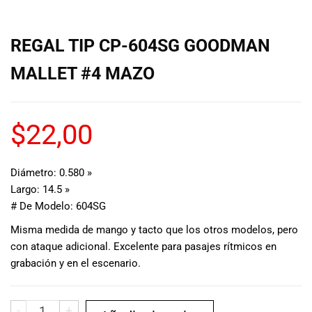
musicales.
Nuestro equipo
de expertos en
REGAL TIP CP-604SG GOODMAN
música está
MALLET #4 MAZO
aquí para
ayudarte a
encontrar el
instrumento o
$
22,00
equipo de
audio
adecuado para
Diámetro: 0.580 »
ti, y ofrecerte el
Largo: 14.5 »
mejor servicio
# De Modelo: 604SG
al cliente
posible.
Misma medida de mango y tacto que los otros modelos, pero
Además,
con ataque adicional. Excelente para pasajes rítmicos en
ofrecemos
grabación y en el escenario.
precios
competitivos y
promociones
-
+