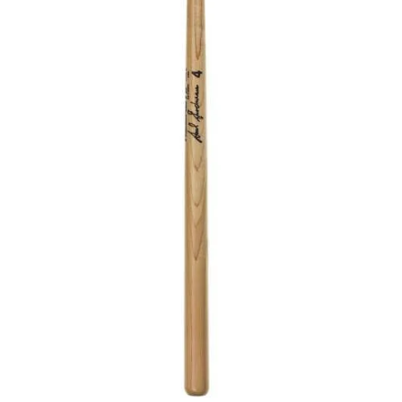
de las mejores
marcas del
mercado,
desde
guitarras, bajos
y baterías
hasta
amplificadores,
mezcladores y
altavoces.
También
contamos con
una selección
de
instrumentos
de viento,
teclados y
accesorios
para satisfacer
todas las
necesidades