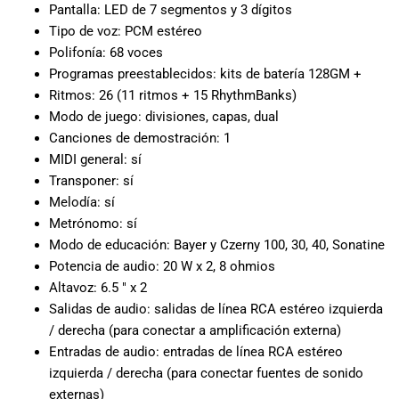
Pantalla: LED de 7 segmentos y 3 dígitos
musicales.
Tipo de voz: PCM estéreo
Nuestro equipo
Polifonía: 68 voces
de expertos en
música está
Programas preestablecidos: kits de batería 128GM +
aquí para
Ritmos: 26 (11 ritmos + 15 RhythmBanks)
ayudarte a
Modo de juego: divisiones, capas, dual
encontrar el
Canciones de demostración: 1
instrumento o
MIDI general: sí
equipo de
Transponer: sí
audio
Melodía: sí
adecuado para
Metrónomo: sí
ti, y ofrecerte el
Modo de educación: Bayer y Czerny 100, 30, 40, Sonatine
mejor servicio
Potencia de audio: 20 W x 2, 8 ohmios
al cliente
Altavoz: 6.5 ″ x 2
posible.
Además,
Salidas de audio: salidas de línea RCA estéreo izquierda
ofrecemos
/ derecha (para conectar a amplificación externa)
precios
Entradas de audio: entradas de línea RCA estéreo
competitivos y
izquierda / derecha (para conectar fuentes de sonido
promociones
externas)