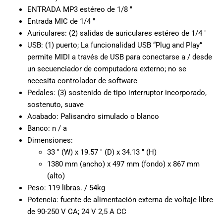
especiales
ENTRADA MP3 estéreo de 1/8 ″
para nuestros
Entrada MIC de 1/4 ″
clientes. Ven a
Auriculares: (2) salidas de auriculares estéreo de 1/4 ″
visitarnos en
USB: (1) puerto; La funcionalidad USB “Plug and Play”
nuestra tienda
permite MIDI a través de USB para conectarse a / desde
física en Quito,
un secuenciador de computadora externo; no se
o haz tu
compra en
necesita controlador de software
línea a través
Pedales: (3) sostenido de tipo interruptor incorporado,
de nuestra
sostenuto, suave
página web y
Acabado: Palisandro simulado o blanco
recibe tu
Banco: n / a
pedido en la
Dimensiones:
comodidad de
33 ″ (W) x 19.57 ″ (D) x 34.13 ″ (H)
tu hogar.
1380 mm (ancho) x 497 mm (fondo) x 867 mm
¡Descubre el
(alto)
mundo de la
Peso: 119 libras. / 54kg
música con
Potencia: fuente de alimentación externa de voltaje libre
Import Music
Ecuador!
de 90-250 V CA; 24 V 2,5 A CC