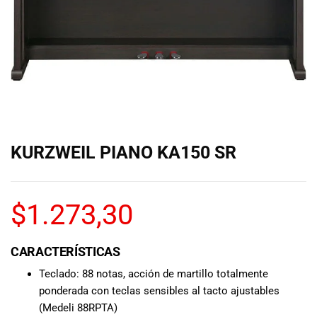
de las mejores
marcas del
mercado,
desde
guitarras, bajos
y baterías
hasta
amplificadores,
mezcladores y
altavoces.
KURZWEIL PIANO KA150 SR
También
contamos con
una selección
de
$
1.273,30
instrumentos
de viento,
teclados y
CARACTERÍSTICAS
accesorios
Teclado: 88 notas, acción de martillo totalmente
para satisfacer
ponderada con teclas sensibles al tacto ajustables
todas las
(Medeli 88RPTA)
necesidades