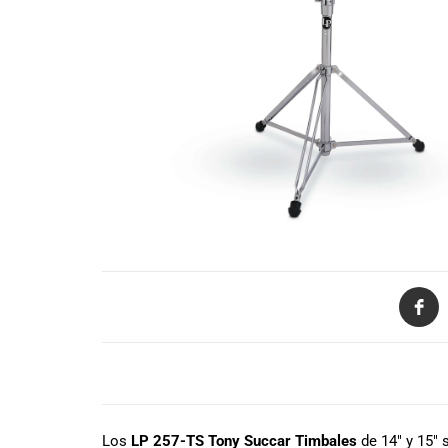
de productos
de las mejores
marcas del
mercado,
desde
guitarras, bajos
y baterías
hasta
amplificadores,
mezcladores y
altavoces.
También
contamos con
una selección
de
instrumentos
de viento,
DESCRIPCIÓN
teclados y
accesorios
para satisfacer
Los
LP 257-TS Tony Succar Timbales
de 14″ y 15″ 