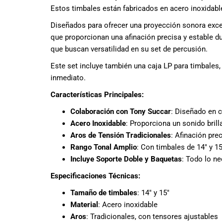
todas las
Estos timbales están fabricados en acero inoxidable 
necesidades
musicales.
Diseñados para ofrecer una proyección sonora exce
Nuestro equipo
que proporcionan una afinación precisa y estable d
de expertos en
que buscan versatilidad en su set de percusión.
música está
Este set incluye también una caja LP para timbales
aquí para
ayudarte a
inmediato.
encontrar el
Características Principales:
instrumento o
equipo de
Colaboración con Tony Succar
: Diseñado en 
audio
Acero Inoxidable
: Proporciona un sonido brill
adecuado para
Aros de Tensión Tradicionales
: Afinación pre
ti, y ofrecerte el
Rango Tonal Amplio
: Con timbales de 14″ y 1
mejor servicio
Incluye Soporte Doble y Baquetas
: Todo lo n
al cliente
posible.
Especificaciones Técnicas:
Además,
Tamaño de timbales
: 14″ y 15″
ofrecemos
Material
: Acero inoxidable
precios
Aros
: Tradicionales, con tensores ajustables
competitivos y