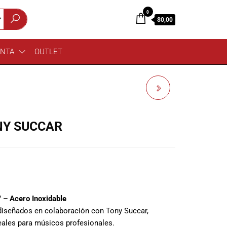
0
$0,00
ENTA
OUTLET
RCF ART 715-A MK5
PARLANTE ACTIVO
NY SUCCAR
 – Acero Inoxidable
iseñados en colaboración con Tony Succar,
deales para músicos profesionales.