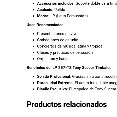
Accesorios incluidos
: Soporte doble para tim
promociones
Acabado
: Pulido
especiales
para nuestros
Marca
: LP (Latin Percussion)
clientes. Ven a
Usos Recomendados:
visitarnos en
nuestra tienda
Presentaciones en vivo
física en Quito,
Grabaciones de estudio
o haz tu
Conciertos de música latina y tropical
compra en
Clases y prácticas de percusión
línea a través
Orquestas y bandas
de nuestra
página web y
Beneficios del LP 257-TS Tony Succar Timbales:
recibe tu
Sonido Profesional
: Gracias a su construcció
pedido en la
Durabilidad Extrema
: El acero inoxidable ase
comodidad de
Diseño Exclusivo
: El respaldo de Tony Succar
tu hogar.
¡Descubre el
mundo de la
Productos relacionados
música con
Import Music