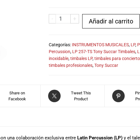
-
+
Añadir al carrito
Categorías:
INSTRUMENTOS MUSICALES
,
LP
,
P
Percussion
,
LP 257-TS Tony Succar Timbales
,
L
inoxidable
,
timbales LP
,
timbales para conciert
timbales profesionales
,
Tony Succar
Share on
Tweet This
Pi
Facebook
Product
Pr
son una colaboración exclusiva entre
Latin Percussion (LP)
y el tal