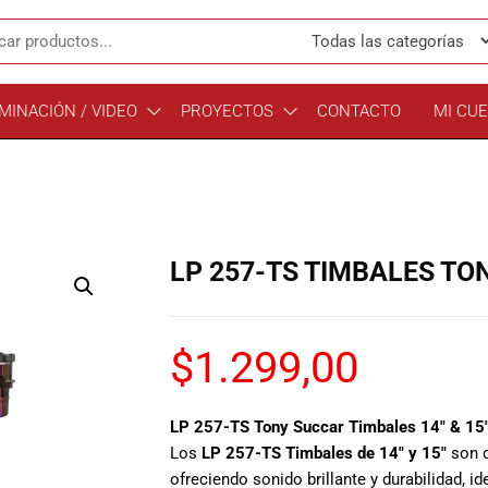
MINACIÓN / VIDEO
PROYECTOS
CONTACTO
MI CU
LP 257-TS TIMBALES TO
$
1.299,00
LP 257-TS Tony Succar Timbales 14″ & 15″
Los
LP 257-TS Timbales de 14″ y 15″
son d
ofreciendo sonido brillante y durabilidad, i