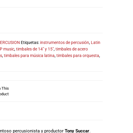
ERCUSION
Etiquetas:
instrumentos de percusión
,
Latin
P music
,
timbales de 14" y 15"
,
timbales de acero
os
,
timbales para música latina
,
timbales para orquesta
,
n This
oduct
entoso percusionista y productor
Tony Succar
.