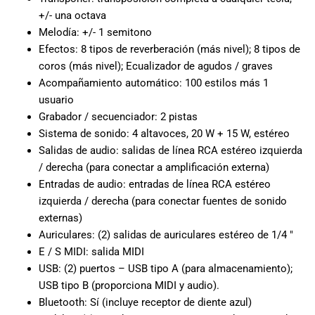
especiales
+/- una octava
para nuestros
Melodía: +/- 1 semitono
clientes. Ven a
Efectos: 8 tipos de reverberación (más nivel); 8 tipos de
visitarnos en
coros (más nivel); Ecualizador de agudos / graves
nuestra tienda
física en Quito,
Acompañamiento automático: 100 estilos más 1
o haz tu
usuario
compra en
Grabador / secuenciador: 2 pistas
línea a través
Sistema de sonido: 4 altavoces, 20 W + 15 W, estéreo
de nuestra
Salidas de audio: salidas de línea RCA estéreo izquierda
página web y
/ derecha (para conectar a amplificación externa)
recibe tu
Entradas de audio: entradas de línea RCA estéreo
pedido en la
izquierda / derecha (para conectar fuentes de sonido
comodidad de
externas)
tu hogar.
Auriculares: (2) salidas de auriculares estéreo de 1/4 ″
¡Descubre el
E / S MIDI: salida MIDI
mundo de la
música con
USB: (2) puertos – USB tipo A (para almacenamiento);
Import Music
USB tipo B (proporciona MIDI y audio).
Ecuador!
Bluetooth: Sí (incluye receptor de diente azul)