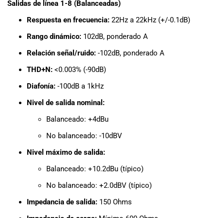
Salidas de línea 1-8 (Balanceadas)
Respuesta en frecuencia:
22Hz a 22kHz (+/-0.1dB)
Rango dinámico:
102dB, ponderado A
Relación señal/ruido:
-102dB, ponderado A
THD+N:
<0.003% (-90dB)
Diafonía:
-100dB a 1kHz
Nivel de salida nominal:
Balanceado: +4dBu
No balanceado: -10dBV
Nivel máximo de salida:
Balanceado: +10.2dBu (típico)
No balanceado: +2.0dBV (típico)
Impedancia de salida:
150 Ohms