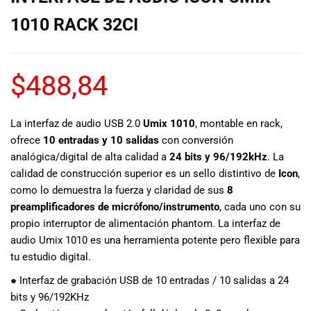
de las mejores
marcas del
1010 RACK 32CI
mercado,
desde
guitarras, bajos
$
488,84
y baterías
hasta
amplificadores,
mezcladores y
La interfaz de audio USB 2.0
Umix 1010
, montable en rack,
altavoces.
ofrece
10 entradas y 10 salidas
con conversión
También
analógica/digital de alta calidad a
24 bits y 96/192kHz
. La
contamos con
calidad de construcción superior es un sello distintivo de
Icon
,
una selección
como lo demuestra la fuerza y claridad de sus
8
de
preamplificadores de micrófono/instrumento
, cada uno con su
instrumentos
propio interruptor de alimentación phantom. La interfaz de
de viento,
audio Umix 1010 es una herramienta potente pero flexible para
teclados y
tu estudio digital.
accesorios
para satisfacer
● Interfaz de grabación USB de 10 entradas / 10 salidas a 24
todas las
bits y 96/192KHz
necesidades