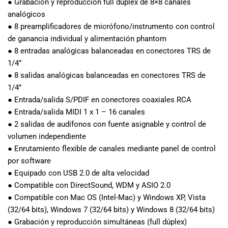
● Grabación y reproducción full dúplex de 8×8 canales
musicales.
analógicos
Nuestro equipo
● 8 preamplificadores de micrófono/instrumento con control
de expertos en
de ganancia individual y alimentación phantom
música está
● 8 entradas analógicas balanceadas en conectores TRS de
aquí para
1/4”
ayudarte a
encontrar el
● 8 salidas analógicas balanceadas en conectores TRS de
instrumento o
1/4”
equipo de
● Entrada/salida S/PDIF en conectores coaxiales RCA
audio
● Entrada/salida MIDI 1 x 1 – 16 canales
adecuado para
● 2 salidas de audífonos con fuente asignable y control de
ti, y ofrecerte el
volumen independiente
mejor servicio
● Enrutamiento flexible de canales mediante panel de control
al cliente
por software
posible.
● Equipado con USB 2.0 de alta velocidad
Además,
● Compatible con DirectSound, WDM y ASIO 2.0
ofrecemos
● Compatible con Mac OS (Intel-Mac) y Windows XP, Vista
precios
competitivos y
(32/64 bits), Windows 7 (32/64 bits) y Windows 8 (32/64 bits)
promociones
● Grabación y reproducción simultáneas (full dúplex)