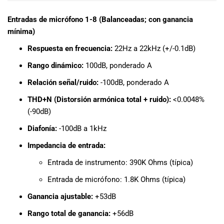
Entradas de micrófono 1-8 (Balanceadas; con ganancia
mínima)
Respuesta en frecuencia:
22Hz a 22kHz (+/-0.1dB)
Rango dinámico:
100dB, ponderado A
Relación señal/ruido:
-100dB, ponderado A
THD+N (Distorsión armónica total + ruido):
<0.0048%
(-90dB)
Diafonía:
-100dB a 1kHz
Impedancia de entrada:
Entrada de instrumento: 390K Ohms (típica)
Entrada de micrófono: 1.8K Ohms (típica)
Ganancia ajustable:
+53dB
Rango total de ganancia:
+56dB