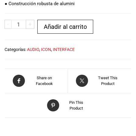
especiales
● Construcción robusta de alumini
para nuestros
clientes. Ven a
visitarnos en
-
+
Añadir al carrito
nuestra tienda
física en Quito,
o haz tu
compra en
Categorías:
AUDIO
,
ICON
,
INTERFACE
línea a través
de nuestra
página web y
recibe tu
Share on
Tweet This
pedido en la
Facebook
Product
comodidad de
tu hogar.
¡Descubre el
Pin This
Product
mundo de la
música con
Import Music
Ecuador!
DESCRIPCIÓN