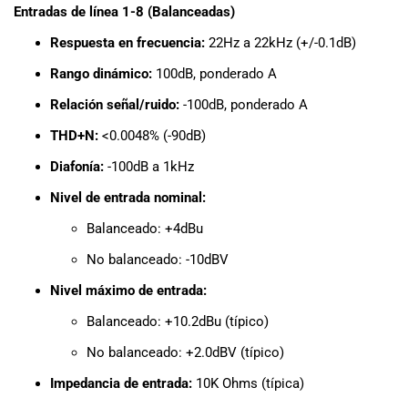
Entradas de línea 1-8 (Balanceadas)
Respuesta en frecuencia:
22Hz a 22kHz (+/-0.1dB)
Rango dinámico:
100dB, ponderado A
Relación señal/ruido:
-100dB, ponderado A
THD+N:
<0.0048% (-90dB)
Diafonía:
-100dB a 1kHz
Nivel de entrada nominal:
Balanceado: +4dBu
No balanceado: -10dBV
Nivel máximo de entrada:
Balanceado: +10.2dBu (típico)
No balanceado: +2.0dBV (típico)
Impedancia de entrada:
10K Ohms (típica)