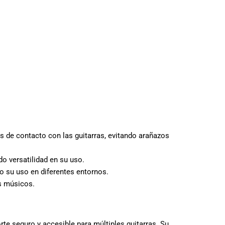
 de contacto con las guitarras, evitando arañazos
do versatilidad en su uso.
do su uso en diferentes entornos.
s músicos.
te seguro y accesible para múltiples guitarras. Su