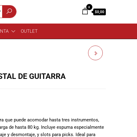
0
$0,00
ENTA
OUTLET
HERCULES GS525B
PEDESTAL DE GUITARRA
STAL DE GUITARRA
rra que puede acomodar hasta tres instrumentos,
arga de hasta 80 kg. Incluye espuma especialmente
je y desmontaje, y slots para picks. Ideal para