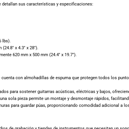
 detallan sus características y especificaciones:
 lbs).
24.8″ x 4.3″ x 28″).
mente 620 mm x 500 mm (24.4″ x 19.7″).
e cuenta con almohadillas de espuma que protegen todos los puntos
dos para sostener guitarras acústicas, eléctricas y bajos, ofrecien
e una sola pieza permite un montaje y desmontaje rápidos, facilitan
anuras para guardar púas, proporcionando comodidad adicional a lo
ios de grabación y tiendas de instrumentos que necesitan un sopor