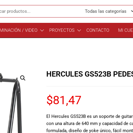
MINACIÓN / VIDEO
PROYECTOS
CONTACTO
MI CU
HERCULES GS523B PEDE
$
81,47
El Hercules GS523B es un soporte de guita
con una altura de 640 mm y capacidad de c
formulada, diseño de yoke único, fácil monta