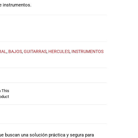
e instrumentos.
RAL
,
BAJOS
,
GUITARRAS
,
HERCULES
,
INSTRUMENTOS
n This
oduct
ue buscan una solución práctica y segura para