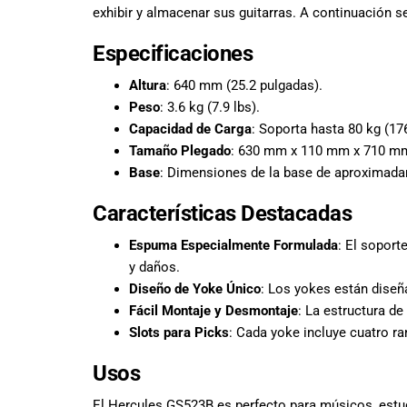
todas las
exhibir y almacenar sus guitarras. A continuación se
necesidades
musicales.
Especificaciones
Nuestro equipo
de expertos en
Altura
: 640 mm (25.2 pulgadas).
música está
Peso
: 3.6 kg (7.9 lbs).
aquí para
Capacidad de Carga
: Soporta hasta 80 kg (176
ayudarte a
Tamaño Plegado
: 630 mm x 110 mm x 710 mm (
encontrar el
Base
: Dimensiones de la base de aproximada
instrumento o
equipo de
Características Destacadas
audio
adecuado para
Espuma Especialmente Formulada
: El soport
ti, y ofrecerte el
y daños.
mejor servicio
Diseño de Yoke Único
: Los yokes están diseña
al cliente
Fácil Montaje y Desmontaje
: La estructura d
posible.
Slots para Picks
: Cada yoke incluye cuatro r
Además,
ofrecemos
Usos
precios
competitivos y
El Hercules GS523B es perfecto para músicos, estud