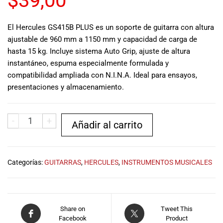
$
39,00
musicales.
Nuestro equipo
El Hercules GS415B PLUS es un soporte de guitarra con altura
de expertos en
ajustable de 960 mm a 1150 mm y capacidad de carga de
música está
hasta 15 kg. Incluye sistema Auto Grip, ajuste de altura
aquí para
ayudarte a
instantáneo, espuma especialmente formulada y
encontrar el
compatibilidad ampliada con N.I.N.A. Ideal para ensayos,
instrumento o
presentaciones y almacenamiento.
equipo de
audio
adecuado para
-
+
Añadir al carrito
ti, y ofrecerte el
mejor servicio
al cliente
posible.
Categorías:
GUITARRAS
,
HERCULES
,
INSTRUMENTOS MUSICALES
Además,
ofrecemos
precios
competitivos y
Share on
Tweet This
promociones
Facebook
Product