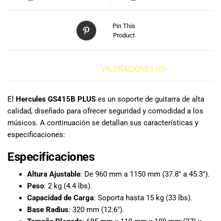
especiales
para nuestros
clientes. Ven a
Pin This
Product
visitarnos en
nuestra tienda
física en Quito,
o haz tu
DESCRIPCIÓN
VALORACIONES (0)
compra en
línea a través
El
Hercules GS415B PLUS
es un soporte de guitarra de alta
de nuestra
calidad, diseñado para ofrecer seguridad y comodidad a los
página web y
músicos. A continuación se detallan sus características y
recibe tu
pedido en la
especificaciones:
comodidad de
Especificaciones
tu hogar.
¡Descubre el
Altura Ajustable
: De 960 mm a 1150 mm (37.8″ a 45.3″).
mundo de la
Peso
: 2 kg (4.4 lbs).
música con
Capacidad de Carga
: Soporta hasta 15 kg (33 lbs).
Import Music
Base Radius
: 320 mm (12.6″).
Ecuador!