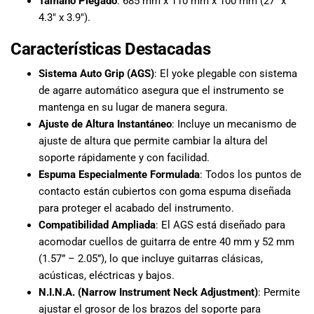
Tamaño Plegado
: 685 mm x 110 mm x 100 mm (27″ x
4.3″ x 3.9″).
Características Destacadas
Sistema Auto Grip (AGS)
: El yoke plegable con sistema
de agarre automático asegura que el instrumento se
mantenga en su lugar de manera segura.
Ajuste de Altura Instantáneo
: Incluye un mecanismo de
ajuste de altura que permite cambiar la altura del
soporte rápidamente y con facilidad.
Espuma Especialmente Formulada
: Todos los puntos de
contacto están cubiertos con goma espuma diseñada
para proteger el acabado del instrumento.
Compatibilidad Ampliada
: El AGS está diseñado para
acomodar cuellos de guitarra de entre 40 mm y 52 mm
(1.57” – 2.05”), lo que incluye guitarras clásicas,
acústicas, eléctricas y bajos.
N.I.N.A. (Narrow Instrument Neck Adjustment)
: Permite
ajustar el grosor de los brazos del soporte para