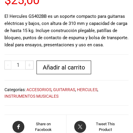
$
25,00
musicales.
Nuestro equipo
El Hercules GS402BB es un soporte compacto para guitarras
de expertos en
eléctricas y bajos, con altura de 310 mm y capacidad de carga
música está
de hasta 15 kg. Incluye construcción plegable, patillas de
aquí para
ayudarte a
bloqueo, puntos de contacto de espuma y bolsa de transporte.
encontrar el
Ideal para ensayos, presentaciones y uso en casa.
instrumento o
equipo de
audio
-
+
Añadir al carrito
adecuado para
ti, y ofrecerte el
mejor servicio
al cliente
Categorías:
ACCESORIOS
,
GUITARRAS
,
HERCULES
,
posible.
INSTRUMENTOS MUSICALES
Además,
ofrecemos
precios
competitivos y
Share on
Tweet This
promociones
Facebook
Product