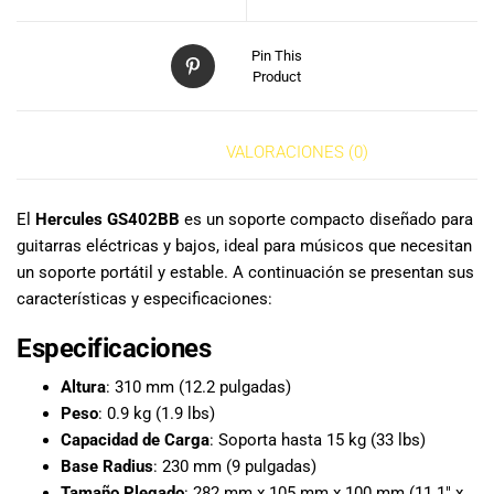
especiales
para nuestros
clientes. Ven a
Pin This
Product
visitarnos en
nuestra tienda
física en Quito,
DESCRIPCIÓN
VALORACIONES (0)
o haz tu
compra en
línea a través
El
Hercules GS402BB
es un soporte compacto diseñado para
de nuestra
guitarras eléctricas y bajos, ideal para músicos que necesitan
página web y
un soporte portátil y estable. A continuación se presentan sus
recibe tu
características y especificaciones:
pedido en la
comodidad de
Especificaciones
tu hogar.
¡Descubre el
Altura
: 310 mm (12.2 pulgadas)
mundo de la
Peso
: 0.9 kg (1.9 lbs)
música con
Capacidad de Carga
: Soporta hasta 15 kg (33 lbs)
Import Music
Base Radius
: 230 mm (9 pulgadas)
Ecuador!
Tamaño Plegado
: 282 mm x 105 mm x 100 mm (11.1″ x