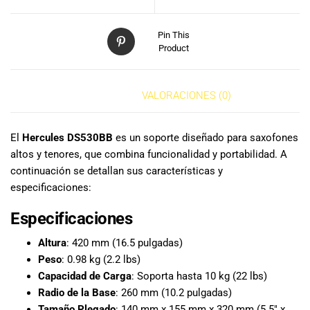
especiales
para nuestros
clientes. Ven a
Pin This
Product
visitarnos en
nuestra tienda
física en Quito,
DESCRIPCIÓN
VALORACIONES (0)
o haz tu
compra en
línea a través
El
Hercules DS530BB
es un soporte diseñado para saxofones
de nuestra
altos y tenores, que combina funcionalidad y portabilidad. A
página web y
continuación se detallan sus características y
recibe tu
especificaciones:
pedido en la
comodidad de
Especificaciones
tu hogar.
¡Descubre el
Altura
: 420 mm (16.5 pulgadas)
mundo de la
Peso
: 0.98 kg (2.2 lbs)
música con
Capacidad de Carga
: Soporta hasta 10 kg (22 lbs)
Import Music
Radio de la Base
: 260 mm (10.2 pulgadas)
Ecuador!
Tamaño Plegado
: 140 mm x 155 mm x 320 mm (5.5″ x