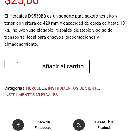
$
25,00
musicales.
Nuestro equipo
El Hercules DS530BB es un soporte para saxofones alto y
de expertos en
tenor, con altura de 420 mm y capacidad de carga de hasta 10
música está
kg. Incluye yugo plegable, respaldo ajustable y bolsa de
aquí para
ayudarte a
transporte. Ideal para ensayos, presentaciones y
encontrar el
almacenamiento.
instrumento o
equipo de
audio
-
+
Añadir al carrito
adecuado para
ti, y ofrecerte el
mejor servicio
al cliente
Categorías:
HERCULES
,
INSTRUMENTOS DE VIENTO
,
posible.
INSTRUMENTOS MUSICALES
Además,
ofrecemos
precios
competitivos y
Share on
Tweet This
promociones
Facebook
Product