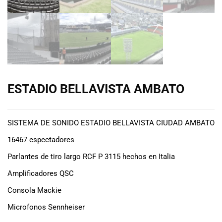
de las mejores
marcas del
mercado,
desde
guitarras, bajos
y baterías
hasta
amplificadores,
ESTADIO BELLAVISTA AMBATO
mezcladores y
altavoces.
También
contamos con
SISTEMA DE SONIDO ESTADIO BELLAVISTA CIUDAD AMBATO
una selección
16467 espectadores
de
instrumentos
Parlantes de tiro largo RCF P 3115 hechos en Italia
de viento,
Amplificadores QSC
teclados y
accesorios
Consola Mackie
para satisfacer
Microfonos Sennheiser
todas las
necesidades