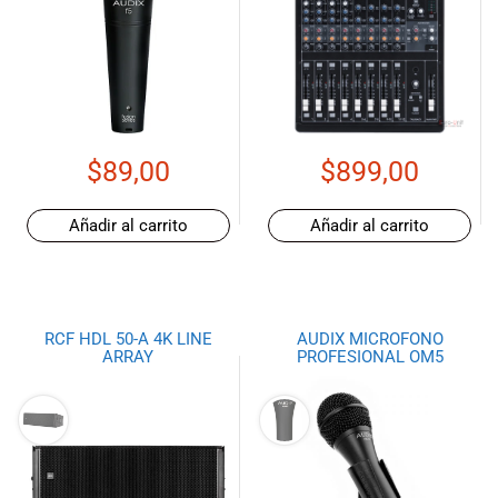
especiales
para nuestros
clientes. Ven a
visitarnos en
nuestra tienda
física en Quito,
o haz tu
$
89,00
$
899,00
compra en
línea a través
Añadir al carrito
Añadir al carrito
de nuestra
página web y
recibe tu
pedido en la
comodidad de
RCF HDL 50-A 4K LINE
AUDIX MICROFONO
tu hogar.
ARRAY
PROFESIONAL OM5
¡Descubre el
mundo de la
música con
Import Music
Ecuador!