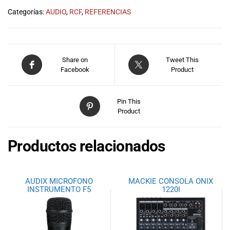
musicales.
Categorías:
AUDIO
,
RCF
,
REFERENCIAS
Nuestro equipo
de expertos en
música está
aquí para
Share on
Tweet This
ayudarte a
Facebook
Product
encontrar el
instrumento o
equipo de
Pin This
audio
Product
adecuado para
ti, y ofrecerte el
Productos relacionados
mejor servicio
al cliente
posible.
Además,
AUDIX MICROFONO
MACKIE CONSOLA ONIX
ofrecemos
INSTRUMENTO F5
1220I
precios
competitivos y
promociones