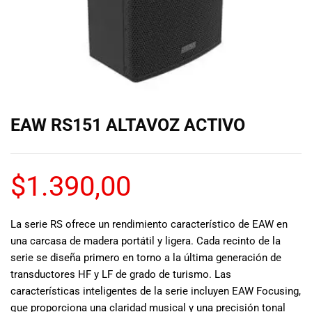
de las mejores
marcas del
mercado,
desde
guitarras, bajos
y baterías
hasta
amplificadores,
EAW RS151 ALTAVOZ ACTIVO
mezcladores y
altavoces.
También
contamos con
$
1.390,00
una selección
de
instrumentos
La serie RS ofrece un rendimiento característico de EAW en
de viento,
una carcasa de madera portátil y ligera. Cada recinto de la
teclados y
serie se diseña primero en torno a la última generación de
accesorios
transductores HF y LF de grado de turismo. Las
para satisfacer
características inteligentes de la serie incluyen EAW Focusing,
todas las
necesidades
que proporciona una claridad musical y una precisión tonal