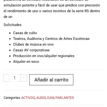
especiales
simulación potente y fácil de usar que predice con precisión
para nuestros
el rendimiento de uno o varios recintos de la serie RS dentro
clientes. Ven a
de un
visitarnos en
nuestra tienda
Solicitudes
física en Quito,
Casas de culto
o haz tu
compra en
Teatros, Auditoria y Centros de Artes Escénicas
línea a través
Clubes de música en vivo
de nuestra
Casas AV corporativas
página web y
Producción en vivo/alquiler regionales
recibe tu
Alquiler en seco
pedido en la
comodidad de
tu hogar.
-
+
Añadir al carrito
¡Descubre el
mundo de la
música con
Import Music
Categorías:
ACTIVOS
,
AUDIO
,
EAW
,
PARLANTES
Ecuador!