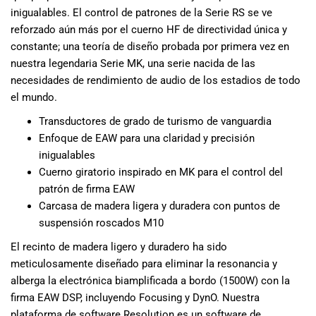
musicales.
inigualables. El control de patrones de la Serie RS se ve
Nuestro equipo
reforzado aún más por el cuerno HF de directividad única y
de expertos en
constante; una teoría de diseño probada por primera vez en
música está
nuestra legendaria Serie MK, una serie nacida de las
aquí para
necesidades de rendimiento de audio de los estadios de todo
ayudarte a
el mundo.
encontrar el
instrumento o
Transductores de grado de turismo de vanguardia
equipo de
Enfoque de EAW para una claridad y precisión
audio
inigualables
adecuado para
Cuerno giratorio inspirado en MK para el control del
ti, y ofrecerte el
patrón de firma EAW
mejor servicio
Carcasa de madera ligera y duradera con puntos de
al cliente
suspensión roscados M10
posible.
Además,
El recinto de madera ligero y duradero ha sido
ofrecemos
meticulosamente diseñado para eliminar la resonancia y
precios
alberga la electrónica biamplificada a bordo (1500W) con la
competitivos y
firma EAW DSP, incluyendo Focusing y DynO. Nuestra
promociones
plataforma de software Resolution es un software de