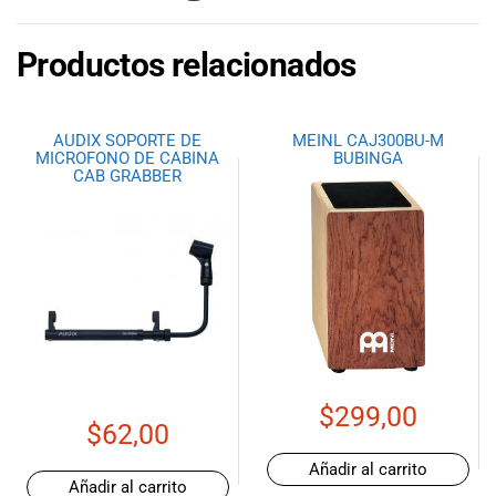
especiales
para nuestros
Productos relacionados
clientes. Ven a
visitarnos en
nuestra tienda
física en Quito,
AUDIX SOPORTE DE
MEINL CAJ300BU-M
o haz tu
MICROFONO DE CABINA
BUBINGA
CAB GRABBER
compra en
línea a través
de nuestra
página web y
recibe tu
pedido en la
comodidad de
tu hogar.
¡Descubre el
mundo de la
$
299,00
música con
$
62,00
Import Music
Añadir al carrito
Ecuador!
Añadir al carrito