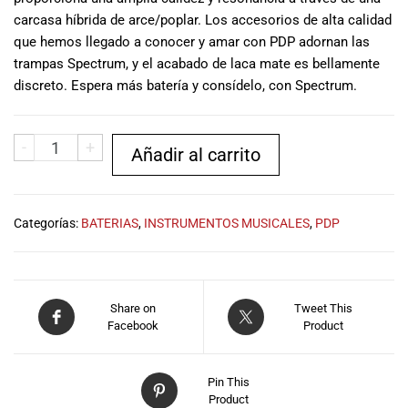
musicales.
carcasa híbrida de arce/poplar. Los accesorios de alta calidad
Nuestro equipo
que hemos llegado a conocer y amar con PDP adornan las
de expertos en
trampas Spectrum, y el acabado de laca mate es bellamente
música está
discreto. Espera más batería y consídelo, con Spectrum.
aquí para
ayudarte a
encontrar el
-
+
Añadir al carrito
instrumento o
equipo de
audio
adecuado para
Categorías:
BATERIAS
,
INSTRUMENTOS MUSICALES
,
PDP
ti, y ofrecerte el
mejor servicio
al cliente
posible.
Share on
Tweet This
Además,
Facebook
Product
ofrecemos
precios
competitivos y
Pin This
promociones
Product