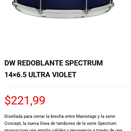
de las mejores
marcas del
mercado,
desde
guitarras, bajos
y baterías
hasta
amplificadores,
mezcladores y
altavoces.
DW REDOBLANTE SPECTRUM
También
contamos con
14×6.5 ULTRA VIOLET
una selección
de
instrumentos
$
221,99
de viento,
teclados y
accesorios
para satisfacer
Diseñada para cerrar la brecha entre Mainstage y la serie
todas las
Concept, la nueva línea de tambores de la serie Spectrum
necesidades
proporciona una amplia calidez y resonancia a través de una