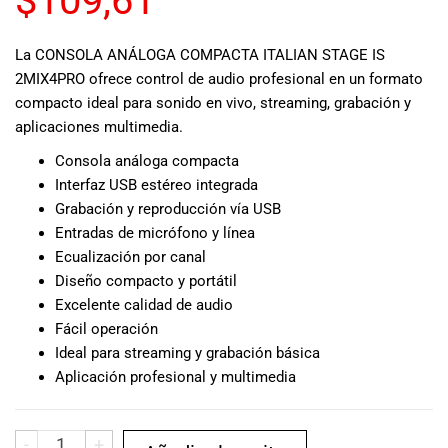
$
109,61
musicales.
Nuestro equipo
La CONSOLA ANÁLOGA COMPACTA ITALIAN STAGE IS
de expertos en
2MIX4PRO ofrece control de audio profesional en un formato
música está
compacto ideal para sonido en vivo, streaming, grabación y
aquí para
ayudarte a
aplicaciones multimedia.
encontrar el
Consola análoga compacta
instrumento o
Interfaz USB estéreo integrada
equipo de
Grabación y reproducción vía USB
audio
Entradas de micrófono y línea
adecuado para
Ecualización por canal
ti, y ofrecerte el
mejor servicio
Diseño compacto y portátil
al cliente
Excelente calidad de audio
posible.
Fácil operación
Además,
Ideal para streaming y grabación básica
ofrecemos
Aplicación profesional y multimedia
precios
competitivos y
promociones
-
+