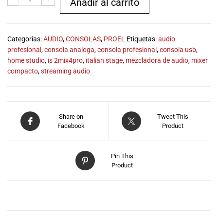
Añadir al carrito
especiales
para nuestros
clientes. Ven a
visitarnos en
Categorías:
AUDIO
,
CONSOLAS
,
PROEL
Etiquetas:
audio
nuestra tienda
profesional
,
consola analoga
,
consola profesional
,
consola usb
,
física en Quito,
home studio
,
is 2mix4pro
,
italian stage
,
mezcladora de audio
,
mixer
o haz tu
compacto
,
streaming audio
compra en
línea a través
de nuestra
página web y
Share on
Tweet This
recibe tu
Facebook
Product
pedido en la
comodidad de
tu hogar.
Pin This
¡Descubre el
Product
mundo de la
música con
Import Music
DESCRIPCIÓN
Ecuador!