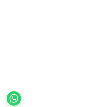
promociones
especiales
para nuestros
clientes. Ven a
visitarnos en
nuestra tienda
física en Quito,
o haz tu
compra en
línea a través
de nuestra
página web y
recibe tu
pedido en la
comodidad de
tu hogar.
¡Descubre el
mundo de la
música con
Import Music