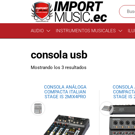
Import
¡Bienvenido a
AUDIO
INSTRUMENTOS MUSICALES
ILU
Import Music
Music
Ecuador!
Ecuador
Somos una
consola usb
tienda
especializada
en
Mostrando los 3 resultados
instrumentos
musicales,
equipo de
CONSOLA ANÁLOGA
CONSOLA
audio e
COMPACTA ITALIAN
COMPACTA
STAGE IS 2MIX4PRO
STAGE IS
iluminación
para músicos y
amantes de la
música.
Ofrecemos una
amplia gama