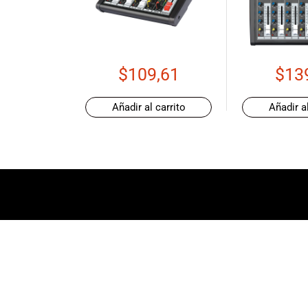
de productos
de las mejores
marcas del
mercado,
desde
$
109,61
$
13
guitarras, bajos
y baterías
Añadir al carrito
Añadir al
hasta
amplificadores,
mezcladores y
altavoces.
También
contamos con
una selección
de
instrumentos
de viento,
teclados y
accesorios
para satisfacer