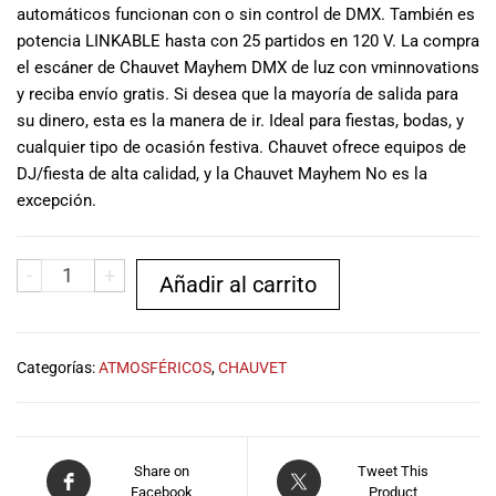
automáticos funcionan con o sin control de DMX. También es
musicales.
potencia LINKABLE hasta con 25 partidos en 120 V. La compra
Nuestro equipo
de expertos en
el escáner de Chauvet Mayhem DMX de luz con vminnovations
música está
y reciba envío gratis. Si desea que la mayoría de salida para
aquí para
su dinero, esta es la manera de ir. Ideal para fiestas, bodas, y
ayudarte a
cualquier tipo de ocasión festiva. Chauvet ofrece equipos de
encontrar el
DJ/fiesta de alta calidad, y la Chauvet Mayhem No es la
instrumento o
excepción.
equipo de
audio
adecuado para
-
+
Añadir al carrito
ti, y ofrecerte el
mejor servicio
al cliente
posible.
Categorías:
ATMOSFÉRICOS
,
CHAUVET
Además,
ofrecemos
precios
competitivos y
Share on
Tweet This
promociones
Facebook
Product