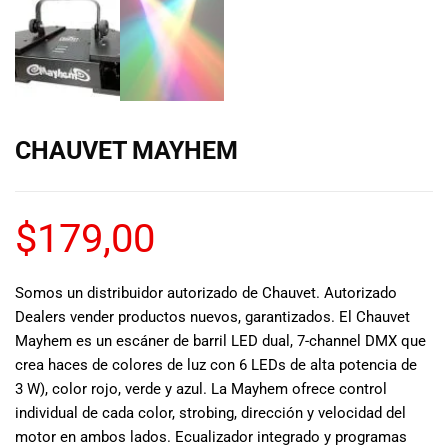
de las mejores
marcas del
mercado,
desde
guitarras, bajos
y baterías
hasta
CHAUVET MAYHEM
amplificadores,
mezcladores y
altavoces.
También
$
179,00
contamos con
una selección
de
Somos un distribuidor autorizado de Chauvet. Autorizado
instrumentos
Dealers vender productos nuevos, garantizados. El Chauvet
de viento,
Mayhem es un escáner de barril LED dual, 7-channel DMX que
teclados y
crea haces de colores de luz con 6 LEDs de alta potencia de
accesorios
3 W), color rojo, verde y azul. La Mayhem ofrece control
para satisfacer
individual de cada color, strobing, dirección y velocidad del
todas las
motor en ambos lados. Ecualizador integrado y programas
necesidades