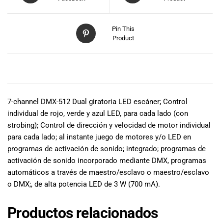
especiales
para nuestros
clientes. Ven a
Pin This
visitarnos en
Product
nuestra tienda
física en Quito,
o haz tu
DESCRIPCIÓN
compra en
línea a través
de nuestra
7-channel DMX-512 Dual giratoria LED escáner; Control
página web y
individual de rojo, verde y azul LED, para cada lado (con
recibe tu
strobing); Control de dirección y velocidad de motor individual
pedido en la
para cada lado; al instante juego de motores y/o LED en
comodidad de
programas de activación de sonido; integrado; programas de
tu hogar.
activación de sonido incorporado mediante DMX, programas
¡Descubre el
automáticos a través de maestro/esclavo o maestro/esclavo
mundo de la
o DMX;, de alta potencia LED de 3 W (700 mA).
música con
Import Music
Productos relacionados
Ecuador!