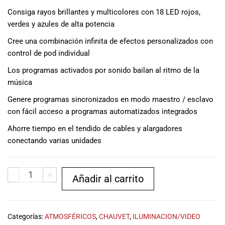
especiales
Consiga rayos brillantes y multicolores con 18 LED rojos,
para nuestros
verdes y azules de alta potencia
clientes. Ven a
visitarnos en
Cree una combinación infinita de efectos personalizados con
nuestra tienda
control de pod individual
física en Quito,
o haz tu
Los programas activados por sonido bailan al ritmo de la
compra en
música
línea a través
Genere programas sincronizados en modo maestro / esclavo
de nuestra
con fácil acceso a programas automatizados integrados
página web y
recibe tu
Ahorre tiempo en el tendido de cables y alargadores
pedido en la
conectando varias unidades
comodidad de
tu hogar.
¡Descubre el
-
+
Añadir al carrito
mundo de la
música con
Import Music
Ecuador!
Categorías:
ATMOSFÉRICOS
,
CHAUVET
,
ILUMINACION/VIDEO