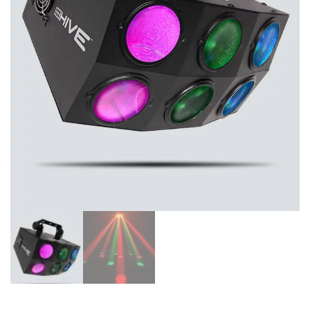
de las mejores
marcas del
mercado,
desde
guitarras, bajos
y baterías
hasta
amplificadores,
mezcladores y
altavoces.
También
contamos con
una selección
de
instrumentos
de viento,
teclados y
accesorios
para satisfacer
todas las
necesidades