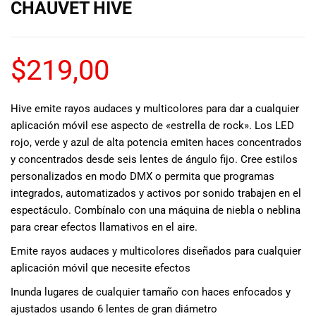
CHAUVET HIVE
musicales.
Nuestro equipo
de expertos en
música está
$
219,00
aquí para
ayudarte a
encontrar el
Hive emite rayos audaces y multicolores para dar a cualquier
instrumento o
aplicación móvil ese aspecto de «estrella de rock». Los LED
equipo de
rojo, verde y azul de alta potencia emiten haces concentrados
audio
y concentrados desde seis lentes de ángulo fijo. Cree estilos
adecuado para
personalizados en modo DMX o permita que programas
ti, y ofrecerte el
integrados, automatizados y activos por sonido trabajen en el
mejor servicio
espectáculo. Combínalo con una máquina de niebla o neblina
al cliente
para crear efectos llamativos en el aire.
posible.
Además,
Emite rayos audaces y multicolores diseñados para cualquier
ofrecemos
aplicación móvil que necesite efectos
precios
competitivos y
Inunda lugares de cualquier tamaño con haces enfocados y
promociones
ajustados usando 6 lentes de gran diámetro