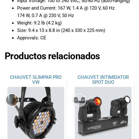
Input Voltage:
100 to 240 VAC, 50/60 Hz (auto-ranging)
Power and Current:
167 W, 1.4 A @ 120 V, 60 Hz
174 W, 0.7 A @ 230 V, 50 Hz
Weight:
9.2 lb (4.2 kg)
Size:
9.4 x 13 x 8.8 in (240 x 330 x 225 mm)
Approvals:
CE
Productos relacionados
CHAUVET SLIMPAR PRO
CHAUVET INTIMIDATOR
VW
SPOT DUO