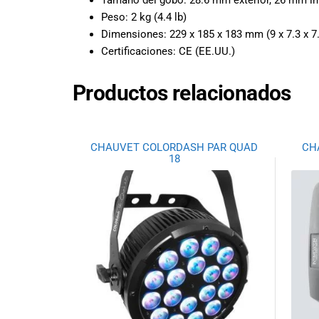
Tamaño del gobo:
28.6 mm exterior, 26 mm 
promociones
Peso:
2 kg (4.4 lb)
especiales
Dimensiones:
229 x 185 x 183 mm (9 x 7.3 x 7.
para nuestros
Certificaciones:
CE (EE.UU.)
clientes. Ven a
visitarnos en
Productos relacionados
nuestra tienda
física en Quito,
o haz tu
compra en
CHAUVET COLORDASH PAR QUAD
CH
línea a través
18
de nuestra
página web y
recibe tu
pedido en la
comodidad de
tu hogar.
¡Descubre el
mundo de la
música con
Import Music