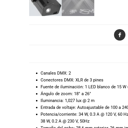
todas las
necesidades
musicales.
Nuestro equipo
de expertos en
música está
aquí para
ayudarte a
encontrar el
DESCRIPCIÓN
instrumento o
equipo de
audio
Canales DMX:
2
adecuado para
Conectores DMX:
XLR de 3 pines
ti, y ofrecerte el
Fuente de iluminación:
1 LED blanco de 15 W (
mejor servicio
Ángulo de zoom:
18° a 26°
al cliente
Iluminancia:
1,027 lux @ 2 m
posible.
Entrada de voltaje:
Autoajustable de 100 a 24
Además,
ofrecemos
Potencia/corriente:
34 W, 0.3 A @ 120 V, 60 H
precios
38 W, 0.2 A @ 230 V, 50Hz
competitivos y