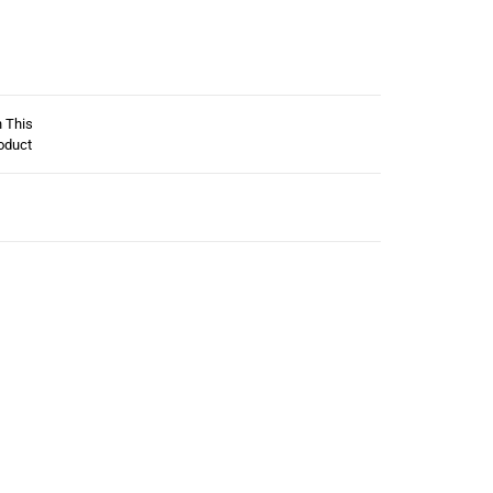
n This
oduct