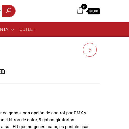
0
$0,00
ENTA
OUTLET
QSC CONSOLA
TOUCHMIX 30
ED
 de gobos, con opción de control por DMX y
 4 filtros de color, 9 gobos giratorios
a su LED que no genera calor, es posible usar