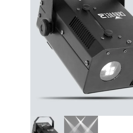
de productos
de las mejores
marcas del
mercado,
desde
guitarras, bajos
y baterías
hasta
amplificadores,
mezcladores y
altavoces.
También
contamos con
una selección
de
instrumentos
de viento,
teclados y
accesorios
para satisfacer